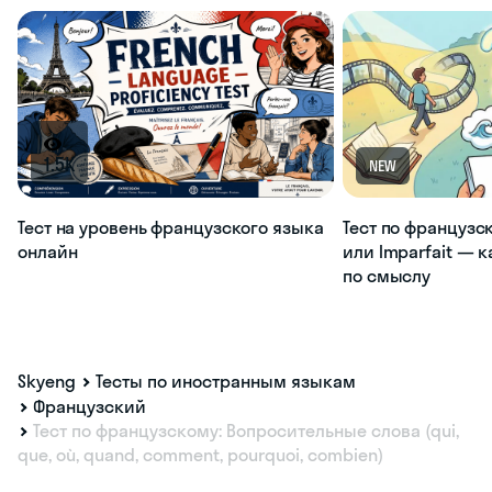
1.5K
NEW
Тест на уровень французского языка
Тест по французс
онлайн
или Imparfait — 
по смыслу
Skyeng
Тесты по иностранным языкам
Французский
Тест по французскому: Вопросительные слова (qui,
que, où, quand, comment, pourquoi, combien)