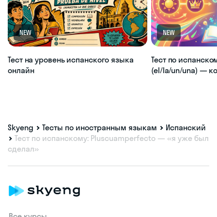
NEW
NEW
Тест на уровень испанского языка
Тест по испанско
онлайн
(el/la/un/una) — 
Skyeng
Тесты по иностранным языкам
Испанский
Тест по испанскому: Pluscuamperfecto — «я уже был
сделал»
Все курсы