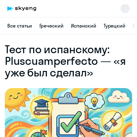
Все статьи
Греческий
Испанский
Турецкий
К
Skyeng Chat
Тест по испанскому:
online
Pluscuamperfecto — «я
уже был сделал»