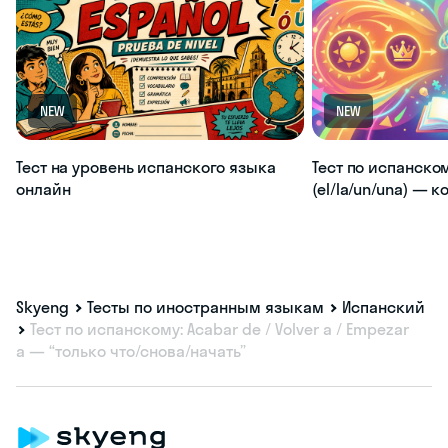
NEW
NEW
Тест на уровень испанского языка
Тест по испанско
онлайн
(el/la/un/una) — 
Skyeng
Тесты по иностранным языкам
Испанский
Тест по испанскому: Acabar de / Volver a / Empezar
a — “только что/снова/начать”