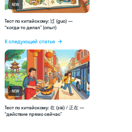
NEW
Тест по китайскому: 过 (guo) —
“когда-то делал” (опыт)
К следующей статье
NEW
Тест по китайскому: 在 (zài) / 正在 —
“действие прямо сейчас”