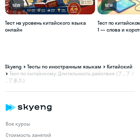
NEW
NEW
Тест на уровень китайского языка
Тест по китайско
онлайн
1 — слова и коро
Skyeng
Тесты по иностранным языкам
Китайский
Тест по китайскому: Длительность действия (了…了 /
…了多久)
Все курсы
Стоимость занятий