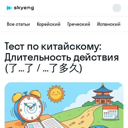
Все статьи
Корейский
Греческий
Испанский
Skyeng Chat
Тест по китайскому:
online
Длительность действия
(了…了 / …了多久)