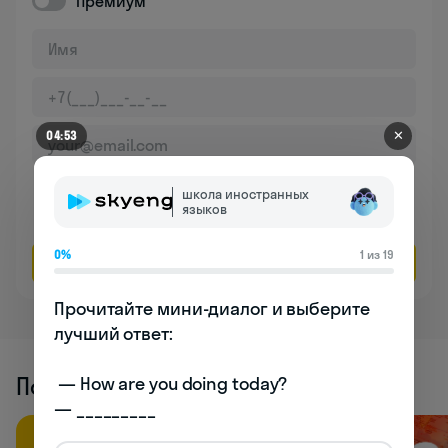
Премиум
✕
04:53
Даю согласие на обработку
персональных данных
школа иностранных
языков
Соглашаюсь на
получение рекламы
0%
1 из 19
Оставить заявку
Прочитайте мини-диалог и выберите 
лучший ответ:

Похожие статьи
 — How are you doing today? 

— _________