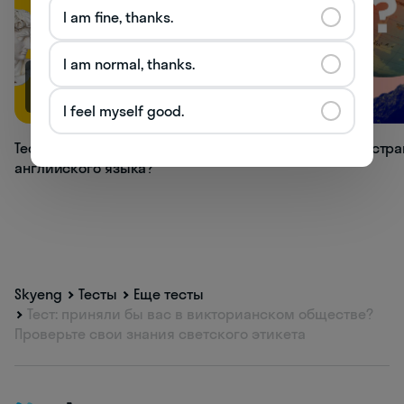
I am fine, thanks.
I am normal, thanks.
66.9K
33K
I feel myself good.
Тест: как хорошо вы знаете времена
Тест: в какой стр
английского языка?
Skyeng
Тесты
Еще тесты
Тест: приняли бы вас в викторианском обществе?
Проверьте свои знания светского этикета