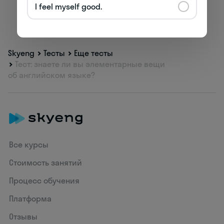
I feel myself good.
Skyeng
Тесты
Еще тесты
Тест: знаете ли вы элементарные вещи
об английском языке?
Все курсы
Стоимость занятий
Процесс обучения
Платформа
Отзывы