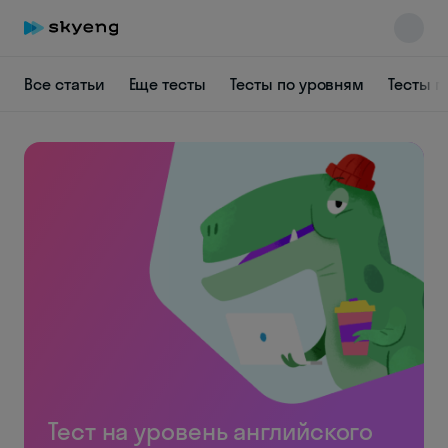
Все статьи
Еще тесты
Тесты по уровням
Тесты п
Тест на уровень английского