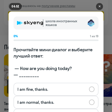
Соглашаюсь на
получение рекламы
✕
04:47
Оставить заявку
школа иностранных
языков
0%
1 из 19
Похожие статьи
Прочитайте мини-диалог и выберите 
лучший ответ:

 — How are you doing today? 

— _________
66.9K
33.1K
I am fine, thanks.
I am normal, thanks.
Тест: как хорошо вы знаете времена
Тест: в какой стр
английского языка?