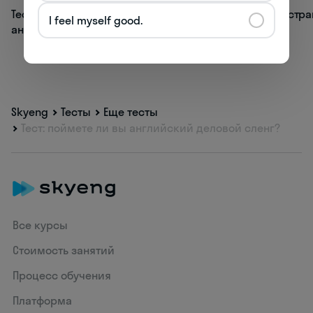
Тест: как хорошо вы знаете времена
Тест: в какой стр
I feel myself good.
английского языка?
Skyeng
Тесты
Еще тесты
Тест: поймете ли вы английский деловой сленг?
Все курсы
Стоимость занятий
Процесс обучения
Платформа