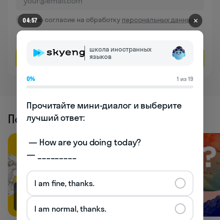
Даю согласие на обработку
персональных данных
✕
04:57
Соглашаюсь на
получение рекламы
школа иностранных
языков
Оставить заявку
0%
1 из 19
Прочитайте мини-диалог и выберите 
Похожие статьи
лучший ответ:

 — How are you doing today? 

— _________
I am fine, thanks.
66.9K
33.1K
I am normal, thanks.