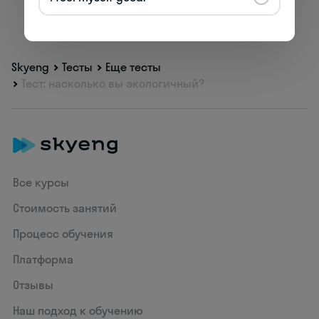
Skyeng
Тесты
Еще тесты
Тест: насколько вы экологичный?
Все курсы
Стоимость занятий
Процесс обучения
Платформа
Отзывы
Наш подход к обучению