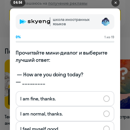
✕
04:54
Соглашаюсь на
получение рекламы
Оставить заявку
школа иностранных
языков
0%
1 из 19
Похожие статьи
Прочитайте мини-диалог и выберите 
лучший ответ:

 — How are you doing today? 

— _________
I am fine, thanks.
66.9K
33.1K
I am normal, thanks.
Тест: как хорошо вы знаете времена
Тест: в какой стр
английского языка?
I feel myself good.