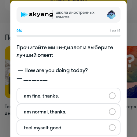
школа иностранных
языков
0%
1 из 19
Похожие статьи
Прочитайте мини-диалог и выберите 
лучший ответ:

 — How are you doing today? 

— _________
66.9K
33.1K
I am fine, thanks.
Тест: как хорошо вы знаете времена
Тест: в какой стр
I am normal, thanks.
английского языка?
I feel myself good.