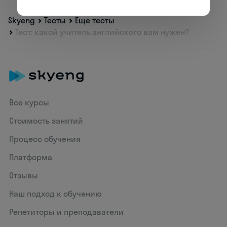
Skyeng
Тесты
Еще тесты
Тест: какой учитель английского вам нужен?
Все курсы
Стоимость занятий
Процесс обучения
Платформа
Отзывы
Наш подход к обучению
Репетиторы и преподаватели