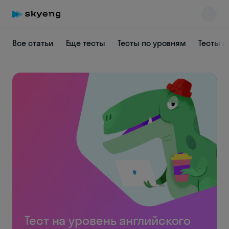
Все статьи
Еще тесты
Тесты по уровням
Тесты п
Тест на уровень английского