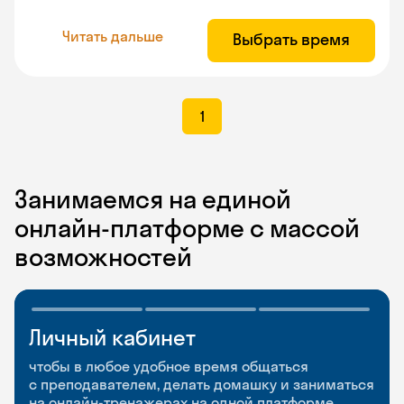
Читать дальше
Выбрать время
1
Занимаемся на единой
онлайн-платформе с массой
возможностей
Личный кабинет
Мобильное
Разговорные клубы
приложение
и Talks
чтобы в любое удобное время общаться
с преподавателем, делать домашку и заниматься
чтобы заниматься и изучать новые слова где
Групповые занятия для разговорной практики
на онлайн-тренажерах на одной платформе