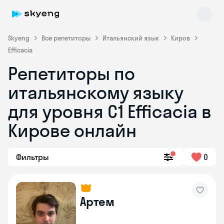
Skyeng
Все репетиторы
Итальянский язык
Киров
Efficacia
Репетиторы по
Skyeng Chat
online
итальянскому языку
для уровня C1 Efficacia в
Кирове онлайн
Фильтры
0
Артем