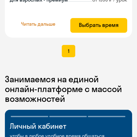
Читать дальше
Выбрать время
1
Занимаемся на единой
онлайн-платформе с массой
возможностей
Личный кабинет
Мобильное
Разговорные клубы
приложение
и Talks
чтобы в любое удобное время общаться