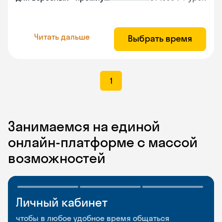
Читать дальше
Выбрать время
1
Занимаемся на единой
онлайн-платформе с массой
возможностей
Личный кабинет
Мобильное
Разговорные клубы
приложение
и Talks
чтобы в любое удобное время общаться