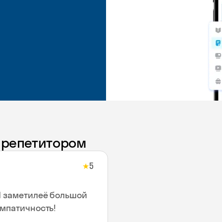
с репетитором
5
★
Я заметилеё большой
эмпатичность!