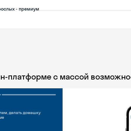
рослых - премиум
йн-платформе с массой возможно
лем, делать домашку
ме
добно
идуальные встречи
 английском свободно