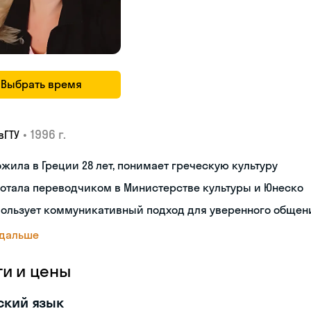
Выбрать время
•
1996 г.
вГТУ
жила в Греции 28 лет, понимает греческую культуру
отала переводчиком в Министерстве культуры и Юнеско
пользует коммуникативный подход для уверенного общен
 дальше
ги и цены
ский язык