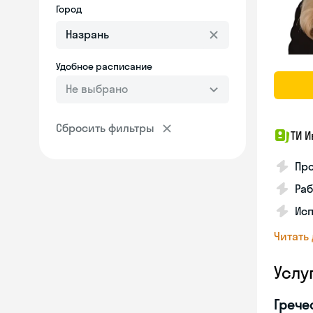
Город
Удобное расписание
Не выбрано
Сбросить фильтры
ТИ И
Про
Раб
Ис
Читать
Услу
Грече