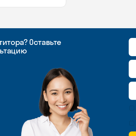
итора? Оставьте
льтацию