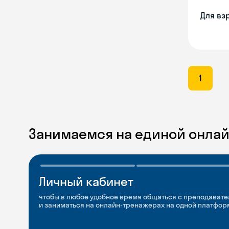
Для вз
1
Занимаемся на единой онла
Личный кабинет
Мобильное
Разговорные клубы
приложение
и Talks
чтобы в любое удобное время общаться с преподавате
и заниматься на онлайн-тренажерах на одной платфор
чтобы заниматься и изучать новые слова где и когда у
Групповые занятия для разговорной практики и индив
с преподавателями со всего мира, чтобы общаться на