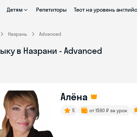
Детям
Репетиторы
Тест на уровень англий
Назрань
Advanced
ыку в Назрани - Advanced
Алёна
5
от 1590 ₽ за урок