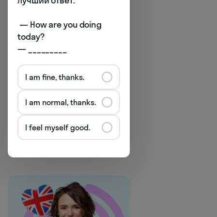
лучший ответ:

количество слов, которые мы
должны знать, чтобы, читая
 — How are you doing 
неупрощённые тексты,
today? 

остальное понимать
— _________
из контекста.
I am fine, thanks.
I am normal, thanks.
I feel myself good.