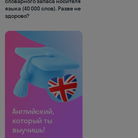
словарного запаса носителя
языка (40 000 слов). Разве не
здорово?
Английский,
который ты
выучишь!