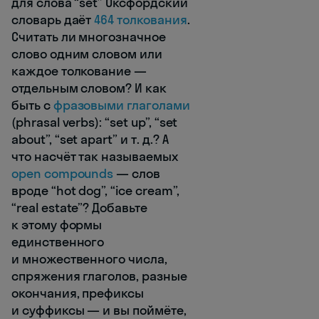
для слова “set” Оксфордский
словарь даёт
464 толкования
.
Считать ли многозначное
слово одним словом или
каждое толкование —
отдельным словом? И как
быть с
фразовыми глаголами
(phrasal verbs): “set up”, “set
about”, “set apart” и т. д.? А
что насчёт так называемых
open compounds
— слов
вроде “hot dog”, “ice cream”,
“real estate”? Добавьте
к этому формы
единственного
и множественного числа,
спряжения глаголов, разные
окончания, префиксы
и суффиксы — и вы поймёте,