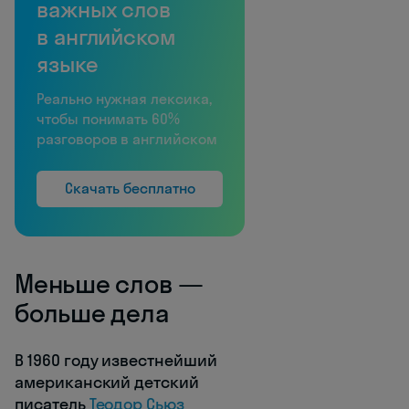
важных слов
в английском
языке
Реально нужная лексика,
чтобы понимать 60%
разговоров в английском
Скачать бесплатно
Меньше слов —
больше дела
В 1960 году известнейший
американский детский
писатель
Теодор Сьюз