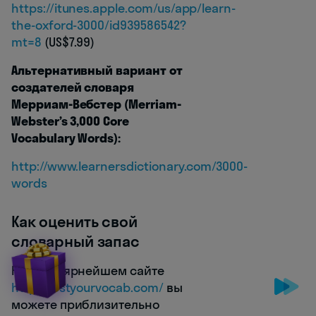
https://itunes.apple.com/us/app/learn-
the-oxford-3000/id939586542?
mt=8
(US$7.99)
Альтернативный вариант от
создателей словаря
Мерриам-Вебстер (Merriam-
Webster’s 3,000 Core
Vocabulary Words):
http://www.learnersdictionary.com/3000-
words
Как оценить свой
словарный запас
На популярнейшем сайте
http://testyourvocab.com/
вы
можете приблизительно