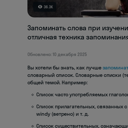
36.3K
Запоминать слова при изучени
отличная техника запоминания
Обновлено: 10 декабря 2025
Вы хотели бы знать, как лучше
запоминат
словарный список. Словарные списки (т
общей темой. Например:
Список часто употребляемых глаголов: to
Список прилагательных, связанных с п
windy (ветрено) и т. д.
Список существительных, означающих 