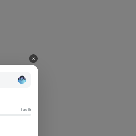
✕
1 из 19