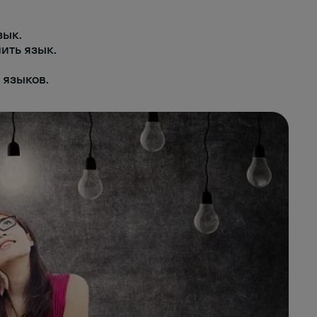
зык.
ить язык.
 языков.