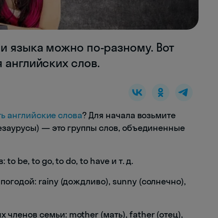
и языка можно по-разному. Вот
 английских слов.
ь английские слова
? Для начала возьмите
езаурусы) — это группы слов, объединенные
 be, to go, to do, to have и т. д.
огодой: rainy (дождливо), sunny (солнечно),
членов семьи: mother (мать), father (отец),