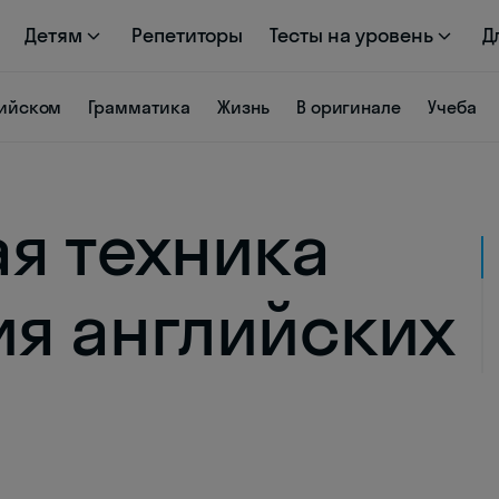
Детям
Репетиторы
Тесты на уровень
Д
лийском
Грамматика
Жизнь
В оригинале
Учеба
я техника
я английских