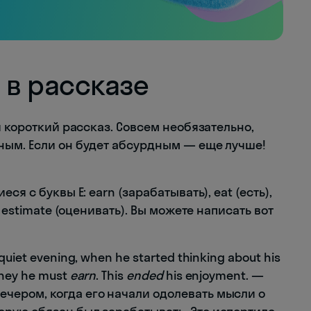
 в рассказе
и короткий рассказ. Совсем необязательно,
ным. Если он будет абсурдным — еще лучше!
я с буквы E: earn (зарабатывать), eat (есть),
 estimate (оценивать). Вы можете написать вот
quiet evening, when he started thinking about his
ney he must
earn
. This
ended
his enjoyment. —
ечером, когда его начали одолевать мысли о