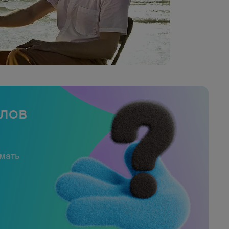
слов
имать