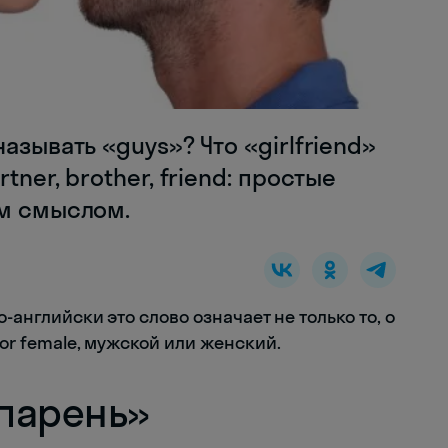
азывать «guys»? Что «girlfriend»
ner, brother, friend: простые
ым смыслом.
о-английски это слово означает не только то, о
 or female, мужской или женский.
 парень»