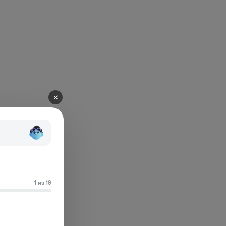
✕
1 из 19