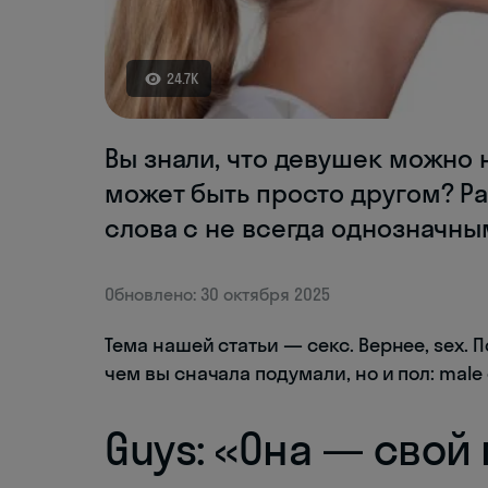
24.7K
Вы знали, что девушек можно н
может быть просто другом? Part
слова с не всегда однозначн
Обновлено: 30 октября 2025
Тема нашей статьи — секс. Вернее, sex. П
чем вы сначала подумали, но и пол: male
Guys: «Она — свой