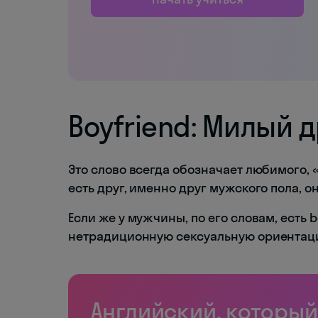
Boyfriend: Милый д
Это слово всегда обозначает любимого, «
есть друг, именно друг мужского пола, о
Если же у мужчины, по его словам, есть bo
нетрадиционную сексуальную ориентац
Английский, который