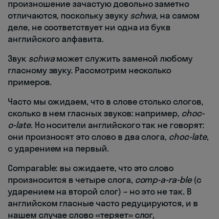
произношение зачастую довольно заметно
отличаются, поскольку звуку
schwa
,
на самом
деле, не соответствует ни одна из букв
английского алфавита.
Звук
schwa
может служить заменой любому
гласному звуку. Рассмотрим несколько
примеров.
Часто мы ожидаем, что в слове столько слогов,
сколько в нем гласных звуков: например,
choc-
o-late
. Но носители английского так не говорят:
они произносят это слово в два слога,
choc-late
,
с ударением на первый.
Comparable: вы ожидаете, что это слово
произносится в четыре слога,
comp
‑
a‑
ra‑
ble
(с
ударением на второй слог) – но это не так. В
английском гласные часто редуцируются, и в
нашем случае слово «теряет» слог,