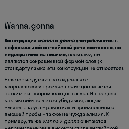
Wanna, gonna
Конструкции
wanna
и
gonna
употребляются в
неформальной английской речи постоянно, но
недопустимы на письме,
поскольку не
являются сокращенной формой слов (к
стандарту языка эти конструкции не относятся).
Некоторые думают, что идеальное
«королевское» произношение достигается
четким выговором каждого звука. Но на деле,
как мы сейчас в этом убедимся, людям
высшего круга – равно как и произношению
высшей пробы – также не чужда элизия. К
примеру, те же
wanna
и
gonna
считаются
неприемлемыми в высоком стиле английской