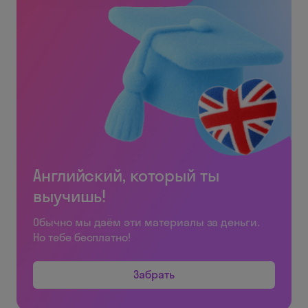
Английский, который ты
выучишь!
Обычно мы даём эти материалы за деньги.
Но тебе бесплатно!
Забрать