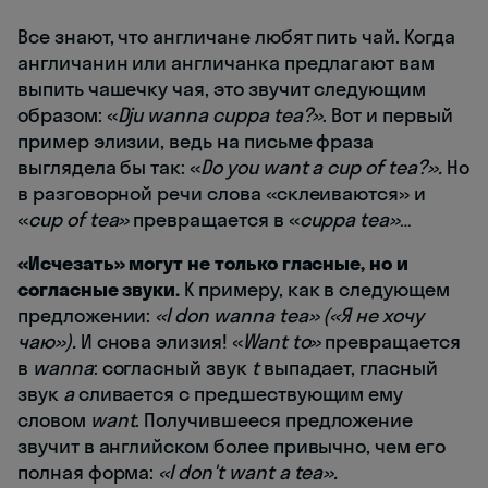
Все знают, что англичане любят пить чай. Когда
англичанин или англичанка предлагают вам
выпить чашечку чая, это звучит следующим
образом: «
Dju wanna cuppa tea?»
. Вот и первый
пример элизии, ведь на письме фраза
выглядела бы так: «
Do you want a cup of tea?».
Но
в разговорной речи слова «склеиваются» и
«
cup of tea»
превращается в «
cuppa tea»
…
«Исчезать» могут не только гласные, но и
согласные звуки.
К примеру, как в следующем
предложении:
«I don wanna tea» («Я не хочу
чаю»).
И снова элизия! «
Want to»
превращается
в
wanna
: согласный звук
t
выпадает, гласный
звук
a
сливается с предшествующим ему
словом
want
. Получившееся предложение
звучит в английском более привычно, чем его
полная форма:
«I don't want a tea».