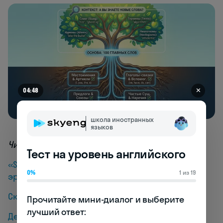
✕
04:42
школа иностранных
языков
Читайте также:
Тест на уровень английского
«SMS-сокращения 4U»: Популярные акронимы
0%
1 из 19
эры текстовых сообщений
Сколько слов в английском
Прочитайте мини-диалог и выберите 
лучший ответ:

Детские слова в английском