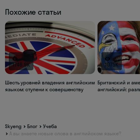
Похожие статьи
1746.9K
1075K
Шесть уровней владения английским
Британский и ам
языком: ступени к совершенству
английский: раз
Skyeng
Блог
Учеба
А вы знаете новые слова в английском языке?