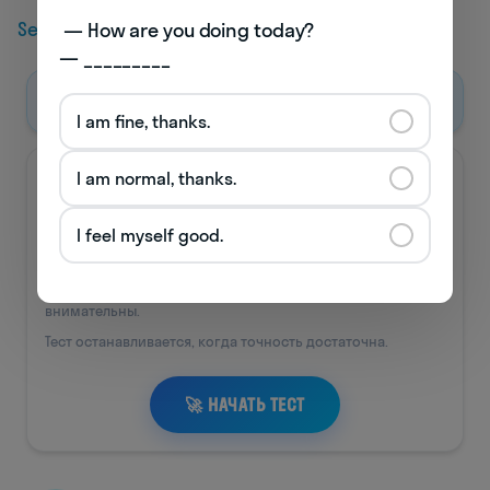
Selfie и его свита
 — How are you doing today? 

— _________
I am fine, thanks.
I am normal, thanks.
I feel myself good.