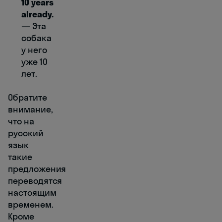
10 years
already.
― Эта
собака
у него
уже 10
лет.
Обратите
внимание,
что на
русский
язык
такие
предложения
переводятся
настоящим
временем.
Кроме