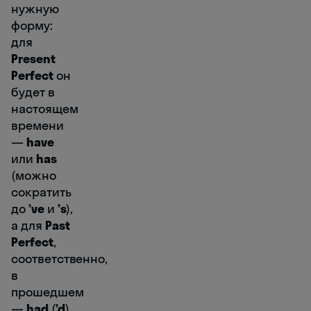
нужную
форму:
для
Present
Perfect
он
будет в
настоящем
времени
―
have
или
has
(можно
сократить
до
’ve
и
’s
),
а для
Past
Perfect
,
соответственно,
в
прошедшем
―
had
(
’d
).