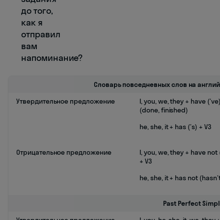
до того,
как я
отправил
вам
напоминание?
Словарь повседневных слов на англи
Утвердительное предложение
I, you, we, they + have (’ve
(done, finished)
he, she, it + has (’s) + V3
Отрицательное предложение
I, you, we, they + have not
+ V3
he, she, it + has not (hasn’
Past Perfect Simp