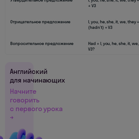
Утвердительное предложение
I, you, he, she, it, we, they 
+ V3
Отрицательное предложение
I, you, he, she, it, we, they
(hadn’t) + V3
Вопросительное предложение
Had + I, you, he, she, it, we
V3?
Английский
для начинающих
Начните
говорить
с первого урока
→