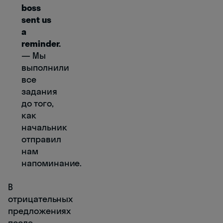
boss
sent us
a
reminder.
― Мы
выполнили
все
задания
до того,
как
начальник
отправил
нам
напоминание.
В
отрицательных
предложениях
после