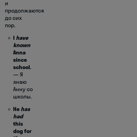
и
продолжаются
до сих
пор.
I
have
known
Anna
since
school.
― Я
знаю
Анну со
школы.
He
has
had
this
dog for