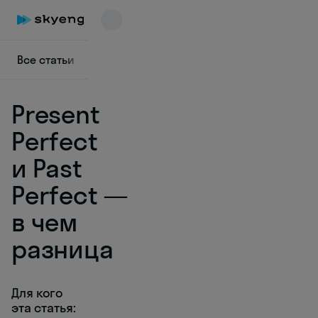
Все статьи
Диалоги на английском
Грамматика
Present
Perfect
и Past
Perfect —
Skyeng Chat
online
в чем
разница
Для кого
эта статья: