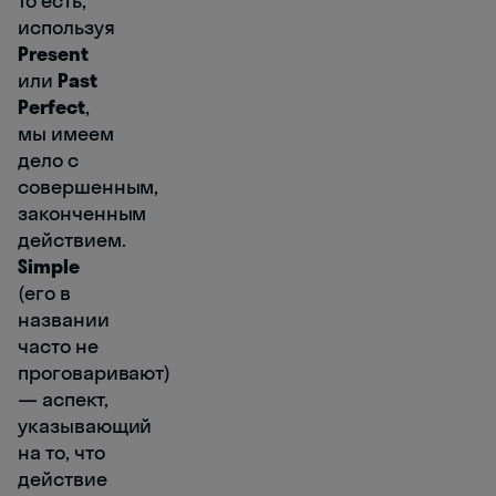
То есть,
используя
Present
или
Past
Perfect
,
мы имеем
дело с
совершенным,
законченным
действием.
Simple
(его в
названии
часто не
проговаривают)
― аспект,
указывающий
на то, что
действие