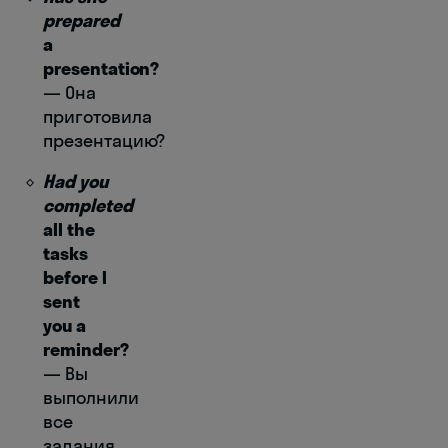
prepared
a
presentation?
― Она
приготовила
презентацию?
Had you
completed
all the
tasks
before I
sent
you a
reminder?
― Вы
выполнили
все
задания