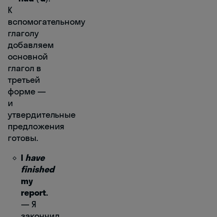
К
вспомогательному
глаголу
добавляем
основной
глагол в
третьей
форме —
и
утвердительные
предложения
готовы.
I
have
finished
my
report.
― Я
закончил