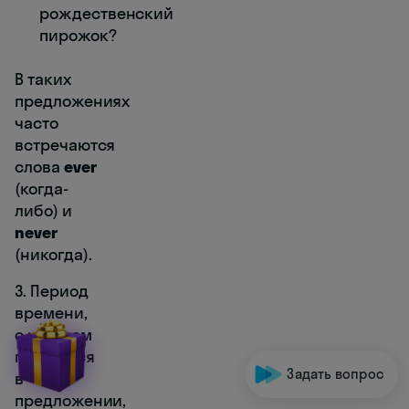
рождественский
пирожок?
В таких
предложениях
часто
встречаются
слова
ever
(когда-
либо) и
never
(никогда).
3. Период
времени,
о котором
говорится
Задать вопрос
в
предложении,