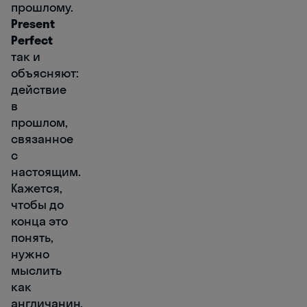
прошлому.
Present
Perfect
так и
объясняют:
действие
в
прошлом,
связанное
с
настоящим.
Кажется,
чтобы до
конца это
понять,
нужно
мыслить
как
англичанин.