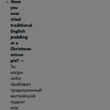
Have
you
ever
tried
traditional
English
pudding
or a
Christmas
mince
pie?
―
Ты
когда-
либо
пробовал
традиционный
английский
пудинг
или