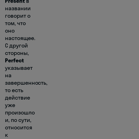
Present
в
названии
говорит о
том, что
оно
настоящее.
С другой
стороны,
Perfect
указывает
на
завершенность,
то есть
действие
уже
произошло
и, по сути,
относится
к