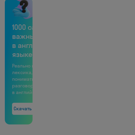
1000 самых
важных слов
в английском
языке
Реально нужная
лексика, чтобы
понимать 60%
разговоров
в английском
Скачать бесплатно