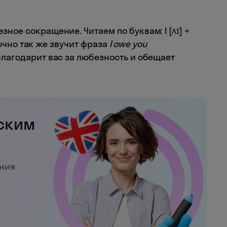
ное сокращение. Читаем по буквам: I [ʌɪ] +
 Точно так же звучит фраза
I owe you
благодарит вас за любезность и обещает
ским
ения