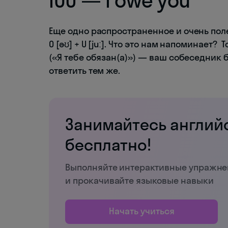
IOU — I owe you
Еще одно распространенное и очень полез
O [əʊ] + U [juː]. Что это нам напоминает?
(«Я тебе обязан(а)») — ваш собеседник 
ответить тем же.
Занимайтесь англий
бесплатно!
Выполняйте интерактивные упражн
и прокачивайте языковые навыки
Начать учиться