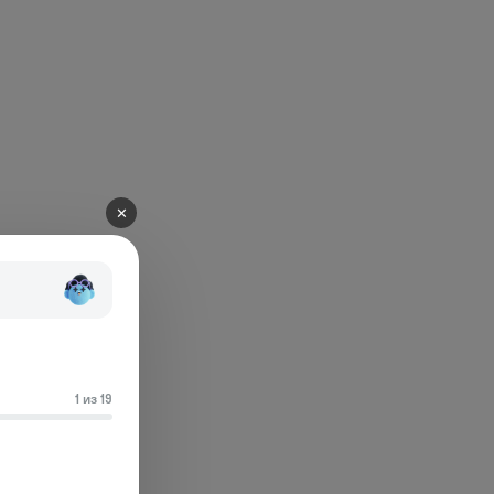
✕
1 из 19