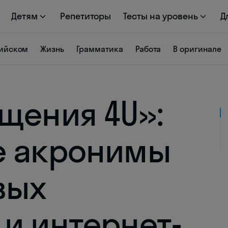
Детям
Репетиторы
Тесты на уровень
Д
лийском
Жизнь
Грамматика
Работа
В оригинале
щения 4U»:
е акронимы
вых
и интернет-