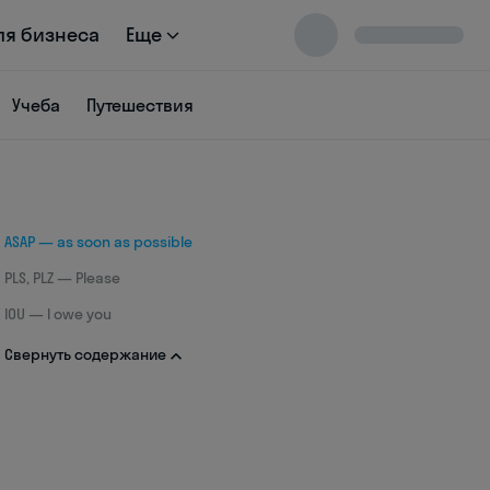
ля бизнеса
Еще
Учеба
Путешествия
ASAP — as soon as possible
PLS, PLZ — Please
IOU — I owe you
Свернуть содержание