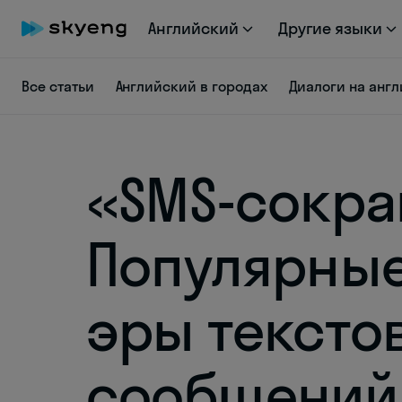
Английский
Другие языки
Все статьи
Английский в городах
Диалоги на анг
«SMS-сокра
Популярны
эры тексто
сообщений 