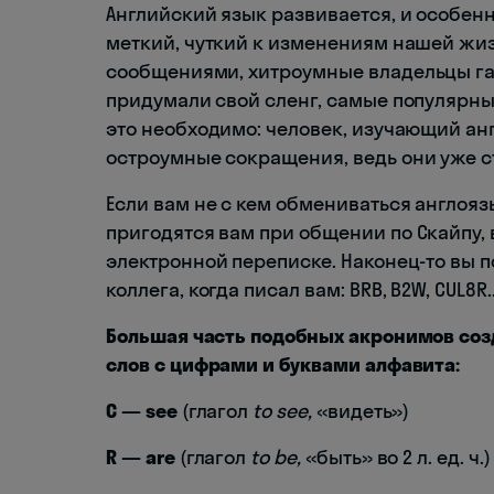
Английский язык развивается, и особен
меткий, чуткий к изменениям нашей жиз
сообщениями, хитроумные владельцы га
придумали свой сленг, самые популярные
это необходимо: человек, изучающий анг
остроумные сокращения, ведь они уже с
Если вам не с кем обмениваться англоя
пригодятся вам при общении по Скайпу, 
электронной переписке. Наконец-то вы п
коллега, когда писал вам: BRB, B2W, CUL8R..
Большая часть подобных акронимов соз
слов с цифрами и буквами алфавита:
С — see
(глагол
to see,
«видеть»)
R — are
(глагол
to be,
«быть» во 2 л. ед. ч.)