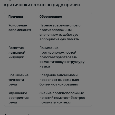
критически важно по ряду причин:
Причина
Обоснование
Ускорение
Парное усвоение слов с
запоминания
противоположным
значением задействует
ассоциативную память
Развитие
Понимание
языковой
противоположностей
интуиции
помогает чувствовать
семантическую структуру
языка
Повышение
Владение антонимами
точности
позволяет выражаться
речи
более нюансированно
Улучшение
Знание противоположных
восприятия
понятий помогает быстрее
речи
понимать контекст