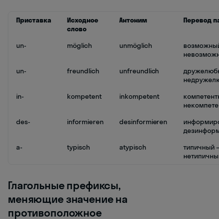
Приставка
Исходное
Антоним
Перевод п
слово
un-
möglich
unmöglich
возможный
невозмож
un-
freundlich
unfreundlich
дружелюбн
недружел
in-
kompetent
inkompetent
компетент
некомпете
des-
informieren
desinformieren
информиро
дезинформ
a-
typisch
atypisch
типичный 
нетипичны
Глагольные префиксы,
меняющие значение на
противоположное