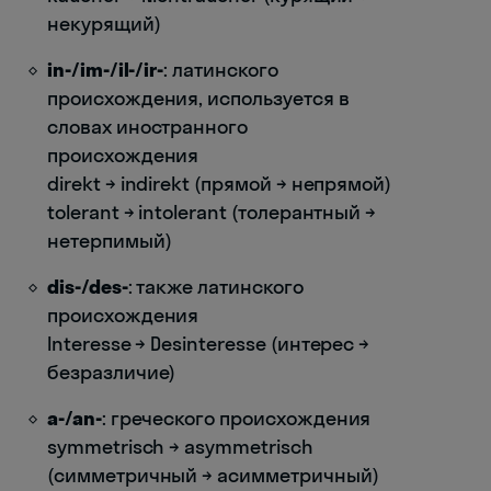
некурящий)
in-/im-/il-/ir-
: латинского
происхождения, используется в
словах иностранного
происхождения
direkt → indirekt (прямой → непрямой)
tolerant → intolerant (толерантный →
нетерпимый)
dis-/des-
: также латинского
происхождения
Interesse → Desinteresse (интерес →
безразличие)
a-/an-
: греческого происхождения
symmetrisch → asymmetrisch
(симметричный → асимметричный)