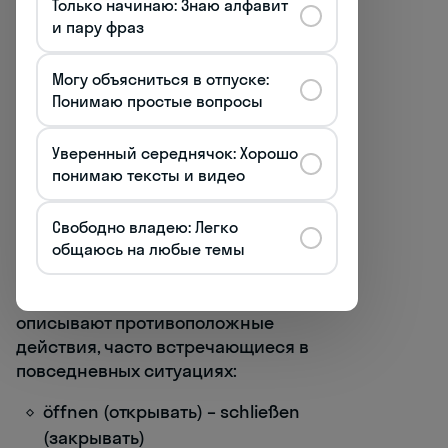
früh (рано) – spät (поздно)
Только начинаю: Знаю алфавит
и пару фраз
gestern (вчера) – morgen (завтра)
Могу объясниться в отпуске:
anfangen (начинать) – beenden
Понимаю простые вопросы
(заканчивать)
Уверенный середнячок: Хорошо
neu (новый) – alt (старый)
понимаю тексты и видео
schnell (быстро) – langsam
(медленно)
Свободно владею: Легко
общаюсь на любые темы
Особую ценность представляют
антонимы-глаголы, поскольку они
описывают противоположные
действия, часто встречающиеся в
повседневных ситуациях:
öffnen (открывать) – schließen
(закрывать)