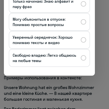
Только начинаю: Знаю алфавит и
hell — светлый
пару фраз
dunkel — тёмный
Могу объясниться в отпуске:
geräumig — просторный
Понимаю простые вопросы
eng — тесный
Уверенный середнячок: Хорошо
понимаю тексты и видео
gemütlich — уютный
renoviert — отремонтированный
Свободно владею: Легко общаюсь
на любые темы
möbliert — меблированный
Примеры использования в контексте:
Unsere Wohnung hat ein großes Wohnzimmer
und eine kleine Küche. — В нашей квартире
большая гостиная и маленькая кухня.
Das Badezimmer liegt zwischen dem