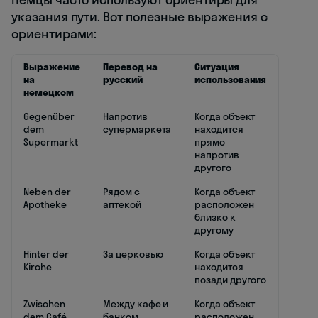
указания пути. Вот полезные выражения с
ориентирами:
Выражение
Перевод на
Ситуация
на
русский
использования
немецком
Gegenüber
Напротив
Когда объект
dem
супермаркета
находится
Supermarkt
прямо
напротив
другого
Neben der
Рядом с
Когда объект
Apotheke
аптекой
расположен
близко к
другому
Hinter der
За церковью
Когда объект
Kirche
находится
позади другого
Zwischen
Между кафе и
Когда объект
dem Café
банком
расположен