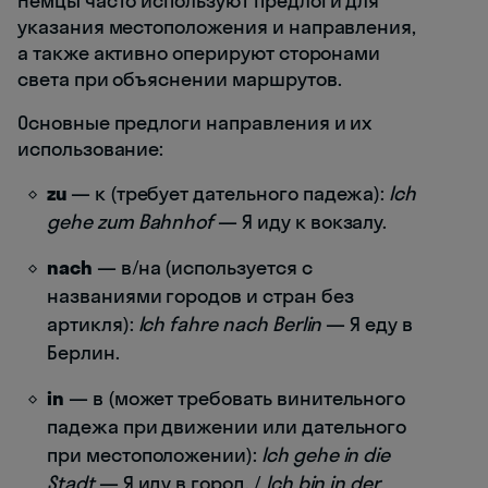
Немцы часто используют предлоги для
указания местоположения и направления,
а также активно оперируют сторонами
света при объяснении маршрутов.
Основные предлоги направления и их
использование:
zu
— к (требует дательного падежа):
Ich
gehe zum Bahnhof
— Я иду к вокзалу.
nach
— в/на (используется с
названиями городов и стран без
артикля):
Ich fahre nach Berlin
— Я еду в
Берлин.
in
— в (может требовать винительного
падежа при движении или дательного
при местоположении):
Ich gehe in die
Stadt
— Я иду в город. /
Ich bin in der