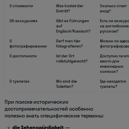
О стоимости
Was kostet der
Сколько стоит
Eintritt?
вход?
Об экскурсиях
Gibt es Führungen
Есть ли экскур
auf
на английском
Englisch/Russisch?
русском?
О
Darf man hier
Можно ли здес
фотографировании
fotografieren?
фотографирова
О достопности
Ist der Ort
Доступно ли эт
rollstuhlgerecht?
место для
инвалидных
колясок?
О туалетах
Wo sind die
Где находятся
Toiletten?
туалеты?
При поиске исторических
достопримечательностей особенно
полезно знать специфические термины:
die Sehenswürdigkeit
—