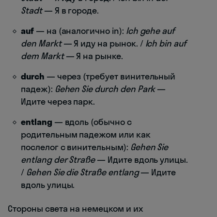
Stadt
— Я в городе.
auf
— на (аналогично in):
Ich gehe auf
den Markt
— Я иду на рынок. /
Ich bin auf
dem Markt
— Я на рынке.
durch
— через (требует винительный
падеж):
Gehen Sie durch den Park
—
Идите через парк.
entlang
— вдоль (обычно с
родительным падежом или как
послелог с винительным):
Gehen Sie
entlang der Straße
— Идите вдоль улицы.
/
Gehen Sie die Straße entlang
— Идите
вдоль улицы.
Стороны света на немецком и их