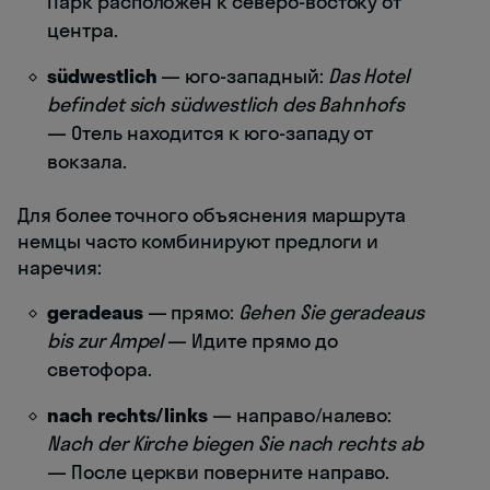
Парк расположен к северо-востоку от
центра.
südwestlich
— юго-западный:
Das Hotel
befindet sich südwestlich des Bahnhofs
— Отель находится к юго-западу от
вокзала.
Для более точного объяснения маршрута
немцы часто комбинируют предлоги и
наречия:
geradeaus
— прямо:
Gehen Sie geradeaus
bis zur Ampel
— Идите прямо до
светофора.
nach rechts/links
— направо/налево:
Nach der Kirche biegen Sie nach rechts ab
— После церкви поверните направо.