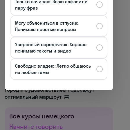
Только начинаю: Знаю алфавит и
Wie viele Stationen sind es bis...?
—
пару фраз
Сколько остановок до...?
Могу объясниться в отпуске:
Muss ich umsteigen?
— Мне нужно
Понимаю простые вопросы
пересаживаться?
Уверенный середнячок: Хорошо
Не забудьте расспрашивать собеседника
понимаю тексты и видео
об альтернативных маршрутах:
Gibt es
einen kürzeren Weg?
(Есть ли более
Свободно владею: Легко общаюсь
короткий путь?) или
Was ist der einfachste
на любые темы
Weg dorthin?
(Какой самый простой путь
туда?). Немцы обычно хорошо знают свой
город и с удовольствием подскажут
оптимальный маршрут. 🚌
Все курсы немецкого
Начните говорить