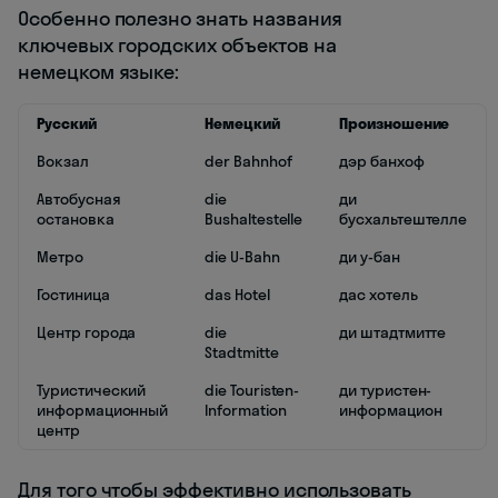
Особенно полезно знать названия
ключевых городских объектов на
немецком языке:
Русский
Немецкий
Произношение
Вокзал
der Bahnhof
дэр банхоф
Автобусная
die
ди
остановка
Bushaltestelle
бусхальтештелле
Метро
die U-Bahn
ди у-бан
Гостиница
das Hotel
дас хотель
Центр города
die
ди штадтмитте
Stadtmitte
Туристический
die Touristen-
ди туристен-
информационный
Information
информацион
центр
Для того чтобы эффективно использовать