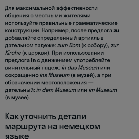
Для максимальной эффективности
общения с местными жителями
используйте правильные грамматические
конструкции. Например, после предлога
zu
добавляйте определенный артикль в
дательном падеже:
zum Dom
(к собору),
zur
Kirche
(к церкви). При использовании
предлога
in
с движением употребляйте
винительный падеж:
in das Museum
или
сокращенно
ins Museum
(в музей), а при
обозначении местоположения —
дательный:
in dem Museum
или
im Museum
(в музее).
Как уточнить детали
маршрута на немецком
языке