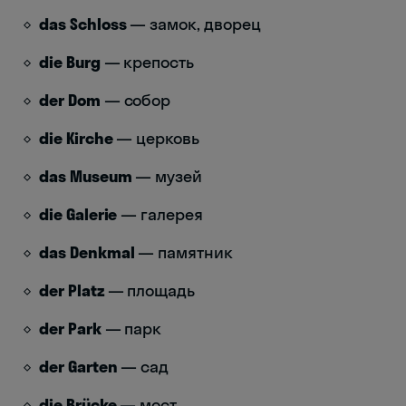
das Schloss
— замок, дворец
die Burg
— крепость
der Dom
— собор
die Kirche
— церковь
das Museum
— музей
die Galerie
— галерея
das Denkmal
— памятник
der Platz
— площадь
der Park
— парк
der Garten
— сад
die Brücke
— мост