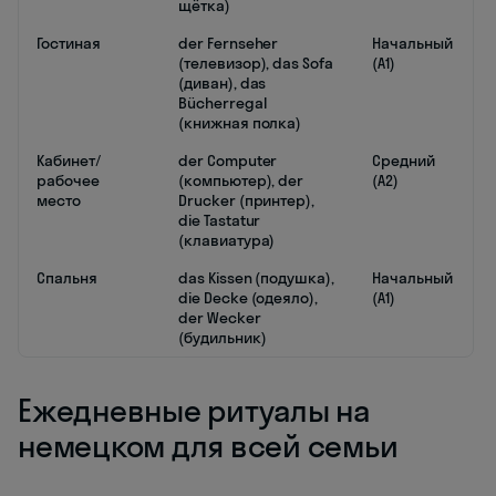
щётка)
Гостиная
der Fernseher
Начальный
(телевизор), das Sofa
(A1)
(диван), das
Bücherregal
(книжная полка)
Кабинет/
der Computer
Средний
рабочее
(компьютер), der
(A2)
место
Drucker (принтер),
die Tastatur
(клавиатура)
Спальня
das Kissen (подушка),
Начальный
die Decke (одеяло),
(A1)
der Wecker
(будильник)
Ежедневные ритуалы на
немецком для всей семьи