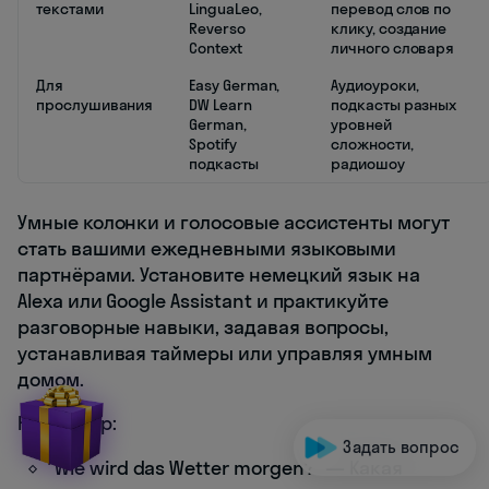
текстами
LinguaLeo,
перевод слов по
Reverso
клику, создание
Context
личного словаря
Для
Easy German,
Аудиоуроки,
прослушивания
DW Learn
подкасты разных
German,
уровней
Spotify
сложности,
подкасты
радиошоу
Умные колонки и голосовые ассистенты могут
стать вашими ежедневными языковыми
партнёрами. Установите немецкий язык на
Alexa или Google Assistant и практикуйте
разговорные навыки, задавая вопросы,
устанавливая таймеры или управляя умным
домом.
Например:
Задать вопрос
"Wie wird das Wetter morgen?" — Какая