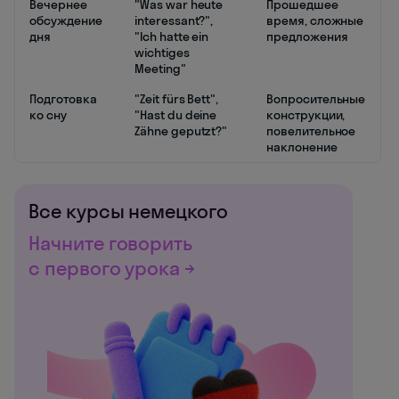
Вечернее
"Was war heute
Прошедшее
обсуждение
interessant?",
время, сложные
дня
"Ich hatte ein
предложения
wichtiges
Meeting"
Подготовка
"Zeit fürs Bett",
Вопросительные
ко сну
"Hast du deine
конструкции,
Zähne geputzt?"
повелительное
наклонение
Все курсы немецкого
Начните говорить
с первого урока →