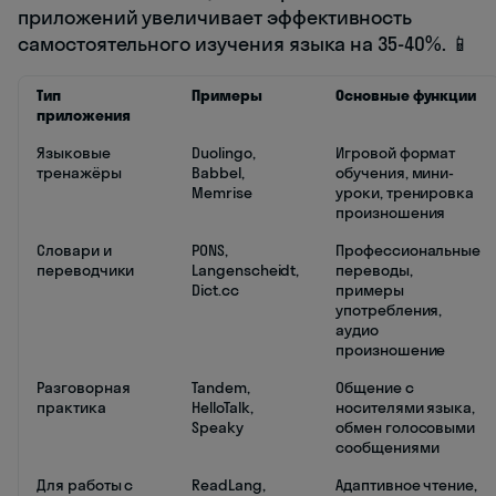
приложений увеличивает эффективность
самостоятельного изучения языка на 35-40%. 📱
Тип
Примеры
Основные функции
приложения
Языковые
Duolingo,
Игровой формат
тренажёры
Babbel,
обучения, мини-
Memrise
уроки, тренировка
произношения
Словари и
PONS,
Профессиональные
переводчики
Langenscheidt,
переводы,
Dict.cc
примеры
употребления,
аудио
произношение
Разговорная
Tandem,
Общение с
практика
HelloTalk,
носителями языка,
Speaky
обмен голосовыми
сообщениями
Для работы с
ReadLang,
Адаптивное чтение,