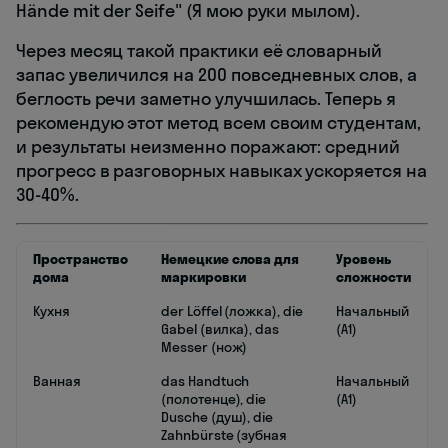
Hände mit der Seife" (Я мою руки мылом).
Через месяц такой практики её словарный
запас увеличился на 200 повседневных слов, а
беглость речи заметно улучшилась. Теперь я
рекомендую этот метод всем своим студентам,
и результаты неизменно поражают: средний
прогресс в разговорных навыках ускоряется на
30-40%.
Пространство
Немецкие слова для
Уровень
дома
маркировки
сложности
Кухня
der Löffel (ложка), die
Начальный
Gabel (вилка), das
(A1)
Messer (нож)
Ванная
das Handtuch
Начальный
(полотенце), die
(A1)
Dusche (душ), die
Zahnbürste (зубная