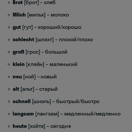
Brot
[брот] – хлеб
Milch
[мильх] – молоко
gut
[гут] – хороший/хорошо
schlecht
[шлэхт] – плохой/плохо
groß
[грос] – большой
klein
[кляйн] – маленький
neu
[ной] – новый
alt
[альт] – старый
schnell
[шнэль] – быстрый/быстро
langsam
[лангзам] – медленный/медленно
heute
[хойтэ] – сегодня