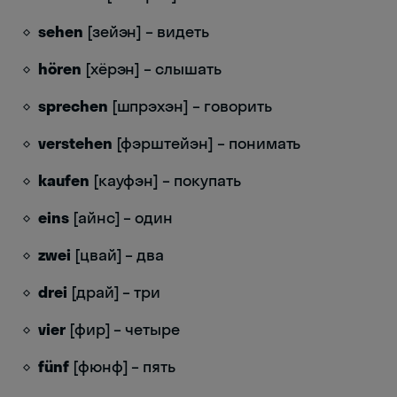
sehen
[зейэн] – видеть
hören
[хёрэн] – слышать
sprechen
[шпрэхэн] – говорить
verstehen
[фэрштейэн] – понимать
kaufen
[кауфэн] – покупать
eins
[айнс] – один
zwei
[цвай] – два
drei
[драй] – три
vier
[фир] – четыре
fünf
[фюнф] – пять