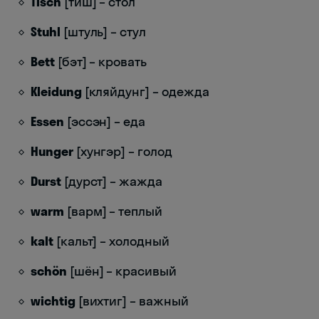
Tisch
[тиш] – стол
Stuhl
[штуль] – стул
Bett
[бэт] – кровать
Kleidung
[кляйдунг] – одежда
Essen
[эссэн] – еда
Hunger
[хунгэр] – голод
Durst
[дурст] – жажда
warm
[варм] – теплый
kalt
[кальт] – холодный
schön
[шён] – красивый
wichtig
[вихтиг] – важный