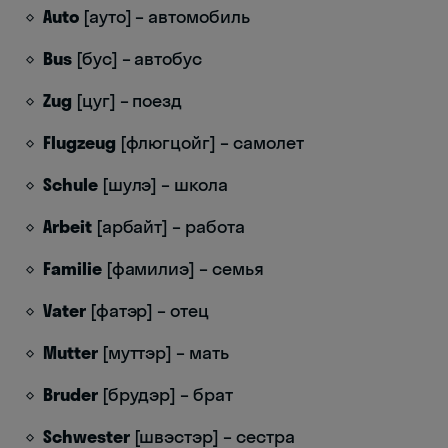
Auto
[ауто] – автомобиль
Bus
[бус] – автобус
Zug
[цуг] – поезд
Flugzeug
[флюгцойг] – самолет
Schule
[шулэ] – школа
Arbeit
[арбайт] – работа
Familie
[фамилиэ] – семья
Vater
[фатэр] – отец
Mutter
[муттэр] – мать
Bruder
[брудэр] – брат
Schwester
[швэстэр] – сестра