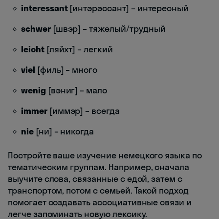
interessant
[интэрэссант] – интересный
schwer
[швэр] – тяжелый/трудный
leicht
[ляйхт] – легкий
viel
[филь] – много
wenig
[вэниг] – мало
immer
[иммэр] – всегда
nie
[ни] – никогда
Постройте ваше изучение немецкого языка по
тематическим группам. Например, сначала
выучите слова, связанные с едой, затем с
транспортом, потом с семьей. Такой подход
помогает создавать ассоциативные связи и
легче запоминать новую лексику.