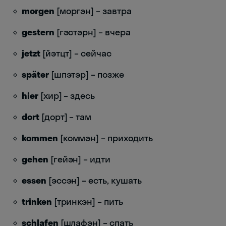
morgen
[моргэн] – завтра
gestern
[гэстэрн] – вчера
jetzt
[йэтцт] – сейчас
später
[шпэтэр] – позже
hier
[хир] – здесь
dort
[дорт] – там
kommen
[коммэн] – приходить
gehen
[гейэн] – идти
essen
[эссэн] – есть, кушать
trinken
[тринкэн] – пить
schlafen
[шлафэн] – спать