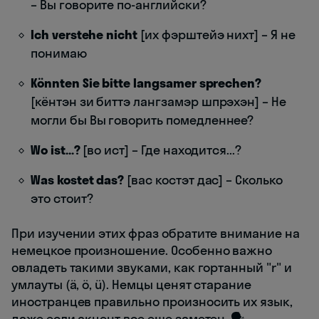
– Вы говорите по-английски?
Ich verstehe nicht
[их фэрштейэ нихт] – Я не
понимаю
Könnten Sie bitte langsamer sprechen?
[кёнтэн зи биттэ лангзамэр шпрэхэн] – Не
могли бы Вы говорить помедленнее?
Wo ist...?
[во ист] – Где находится...?
Was kostet das?
[вас костэт дас] – Сколько
это стоит?
При изучении этих фраз обратите внимание на
немецкое произношение. Особенно важно
овладеть такими звуками, как гортанный "r" и
умлауты (ä, ö, ü). Немцы ценят старание
иностранцев правильно произносить их язык,
даже если акцент все еще заметен. 🗣️