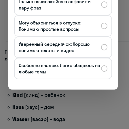
Только начинаю: Знаю алфавит и
sein
[зайн]
быть
глагол
пару фраз
haben
[хабэн]
иметь
глагол
Могу объясниться в отпуске:
ja
[я]
да
наречие
Понимаю простые вопросы
nein
[найн]
нет
наречие
Уверенный середнячок: Хорошо
понимаю тексты и видео
Продолжим список основной повседневной
лексики:
Свободно владею: Легко общаюсь на
Mann
[ман] – мужчина
любые темы
Frau
[фрау] – женщина/госпожа
Kind
[кинд] – ребенок
Haus
[хаус] – дом
Wasser
[васэр] – вода