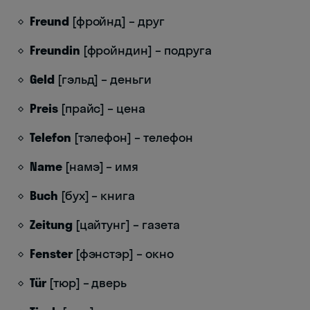
Freund
[фройнд] – друг
Freundin
[фройндин] – подруга
Geld
[гэльд] – деньги
Preis
[прайс] – цена
Telefon
[тэлефон] – телефон
Name
[намэ] – имя
Buch
[бух] – книга
Zeitung
[цайтунг] – газета
Fenster
[фэнстэр] – окно
Tür
[тюр] – дверь