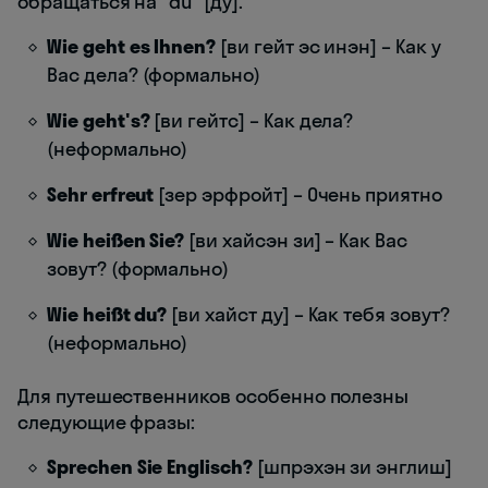
обращаться на "du" [ду].
Wie geht es Ihnen?
[ви гейт эс инэн] – Как у
Вас дела? (формально)
Wie geht's?
[ви гейтс] – Как дела?
(неформально)
Sehr erfreut
[зер эрфройт] – Очень приятно
Wie heißen Sie?
[ви хайсэн зи] – Как Вас
зовут? (формально)
Wie heißt du?
[ви хайст ду] – Как тебя зовут?
(неформально)
Для путешественников особенно полезны
следующие фразы:
Sprechen Sie Englisch?
[шпрэхэн зи энглиш]