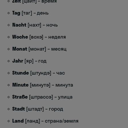
Zeit
[цайт] – время
Tag
[таг] – день
Nacht
[нахт] – ночь
Woche
[вохэ] – неделя
Monat
[монат] – месяц
Jahr
[яр] – год
Stunde
[штундэ] – час
Minute
[минутэ] – минута
Straße
[штрассэ] – улица
Stadt
[штадт] – город
Land
[ланд] – страна/земля