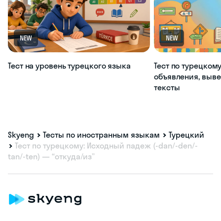
NEW
NEW
Тест на уровень турецкого языка
Тест по турецкому
объявления, выве
тексты
Skyeng
Тесты по иностранным языкам
Турецкий
Тест по турецкому: Исходный падеж (-dan/-den/-
tan/-ten) — “откуда/из”