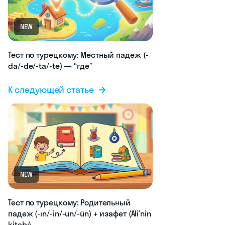
NEW
Тест по турецкому: Местный падеж (-
da/-de/-ta/-te) — “где”
К следующей статье
NEW
Тест по турецкому: Родительный
падеж (-ın/-in/-un/-ün) + изафет (Ali’nin
kitabı)