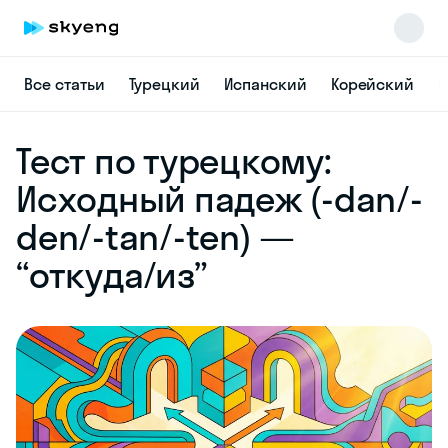
Все статьи
Турецкий
Испанский
Корейский
Н
Skyeng Chat
Тест по турецкому:
online
Исходный падеж (-dan/-
den/-tan/-ten) —
“откуда/из”