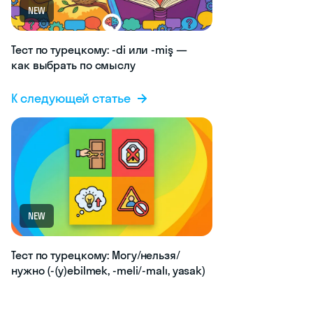
NEW
Тест по турецкому: -di или -miş —
как выбрать по смыслу
К следующей статье
NEW
Тест по турецкому: Могу/нельзя/
нужно (-(y)ebilmek, -meli/-malı, yasak)