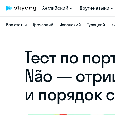
Английский
Другие языки
Все статьи
Греческий
Испанский
Турецкий
К
Тест по пор
Não — отри
и порядок 