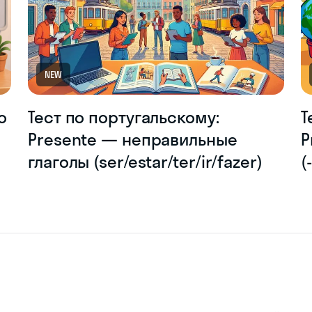
NEW
о
Тест по португальскому:
Т
Presente — неправильные
P
глаголы (ser/estar/ter/ir/fazer)
(