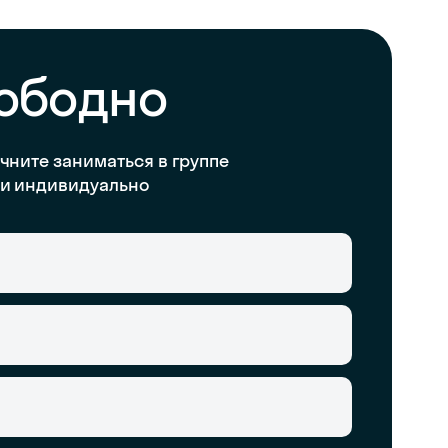
вободно
чните заниматься в группе
и индивидуально