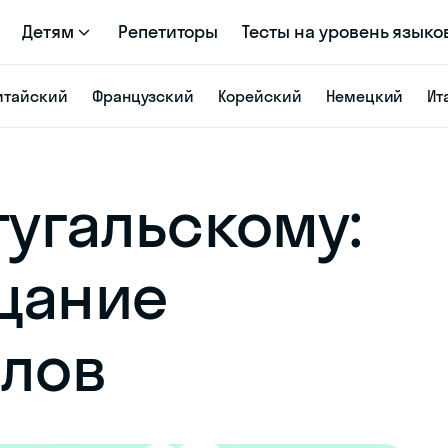
Детям
Репетиторы
Тесты на уровень языко
итайский
Французский
Корейский
Немецкий
Ит
тугальскому:
цание
слов