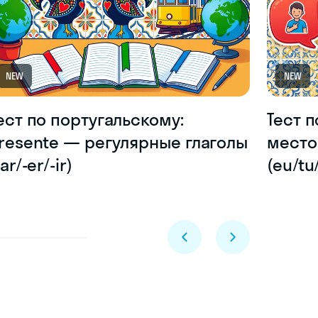
NEW
NEW
ест по португальскому:
Тест 
resente — регулярные глаголы
место
-ar/-er/-ir)
(eu/tu
Skyeng Chat
online