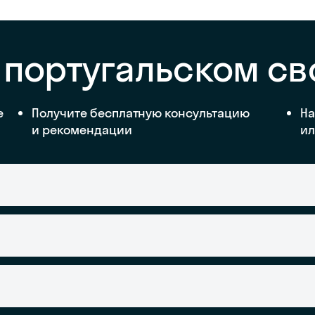
 португальском с
е
Получите бесплатную консультацию
На
и рекомендации
ил