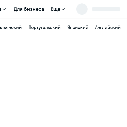
в
Для бизнеса
Еще
альянский
Португальский
Японский
Английский