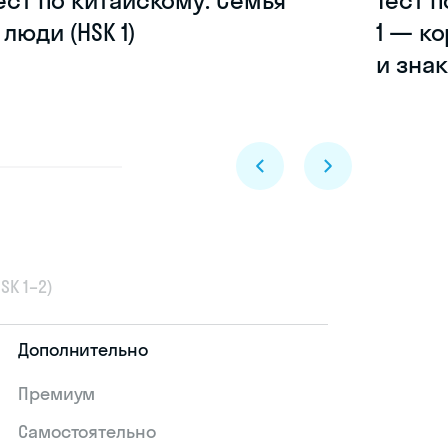
ест по китайскому: Семья
Тест п
 люди (HSK 1)
1 — к
и зна
SK 1–2)
Дополнительно
Премиум
Skyeng Chat
Самостоятельно
online