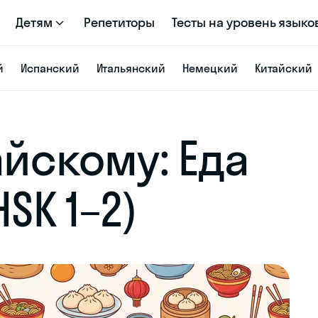
Детям
Репетиторы
Тесты на уровень языко
й
Испанский
Итальянский
Немецкий
Китайский
айскому: Еда
SK 1–2)