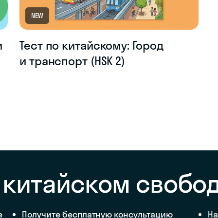
NEW
и
Тест по китайскому: Город
и транспорт (HSK 2)
 китайском свобо
е
Получите бесплатную консультацию
На