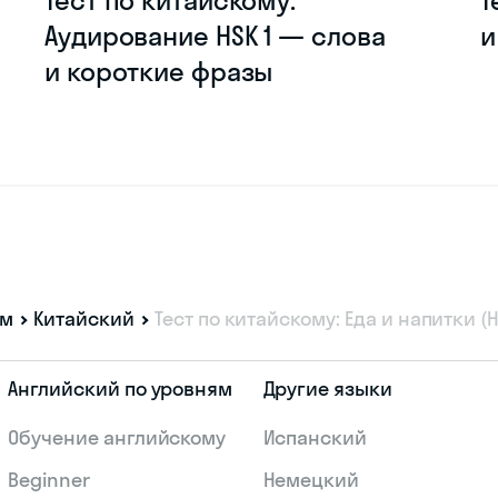
Тест по китайскому:
Т
Аудирование HSK 1 — слова
и
и короткие фразы
ам
Китайский
Тест по китайскому: Еда и напитки (H
Английский по уровням
Другие языки
Обучение английскому
Испанский
Beginner
Немецкий