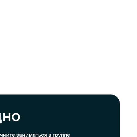
дно
чните заниматься в группе