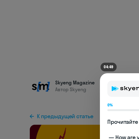
04:42
Skyeng Magazine
Автор Skyeng
0%
К предыдущей статье
Прочитайте 
 — How are you doing today? 
