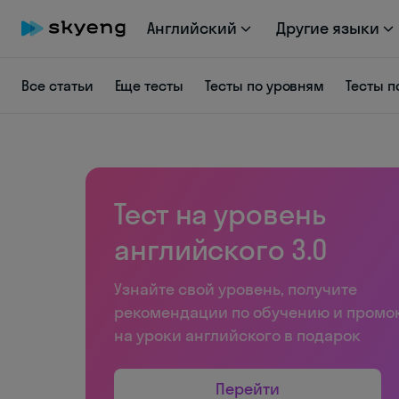
Английский
Другие языки
Все статьи
Еще тесты
Тесты по уровням
Тесты п
Тест на уровень
английского 3.0
Узнайте свой уровень, получите
рекомендации по обучению и промо
на уроки английского в подарок
Перейти