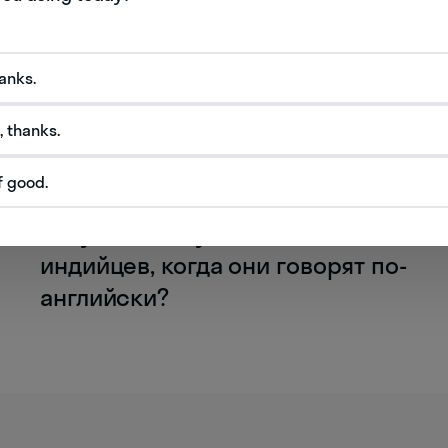
hanks.
, thanks.
NEW
f good.
Тест на знание Hinglish:
получится ли у вас понять
индийцев, когда они говорят по-
английски?