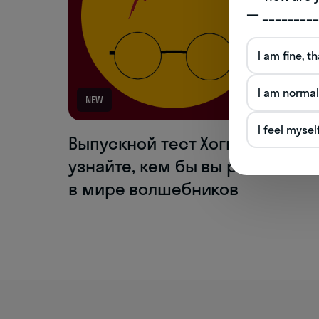
— _________
I am fine, t
I am normal
NEW
I feel mysel
Выпускной тест Хогвартса:
узнайте, кем бы вы работали
в мире волшебников