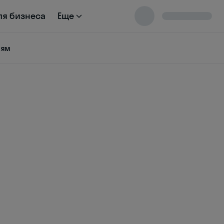
ля бизнеса
Еще
лям