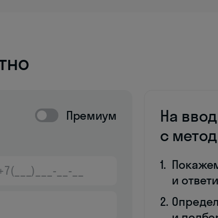
тно
На вво
Премиум
с мето
Покаже
и ответ
Определ
и подбе