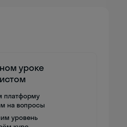
дном уроке
дистом
м платформу
им на вопросы
им уровень
рём курс