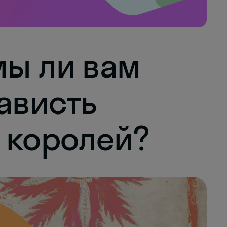
мы ли вам
ависть
 королей?