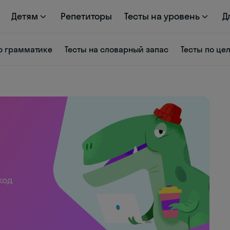
Детям
Репетиторы
Тесты на уровень
Д
о грамматике
Тесты на словарный запас
Тесты по це
код