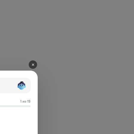
✕
1 из 19