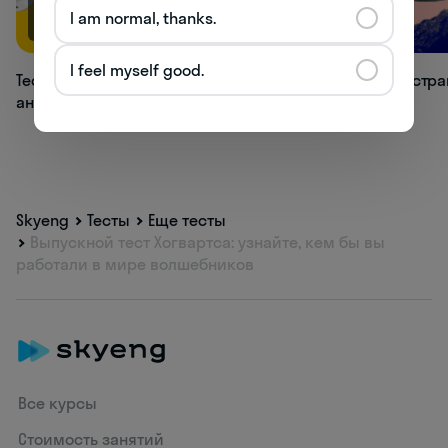
I am normal, thanks.
66.9K
33K
I feel myself good.
Тест: как хорошо вы знаете времена
Тест: в какой стр
английского языка?
Skyeng
Тесты
Еще тесты
Выпускной тест Хогвартса: узнайте, кем бы вы
работали в мире волшебников
Все курсы
Стоимость занятий