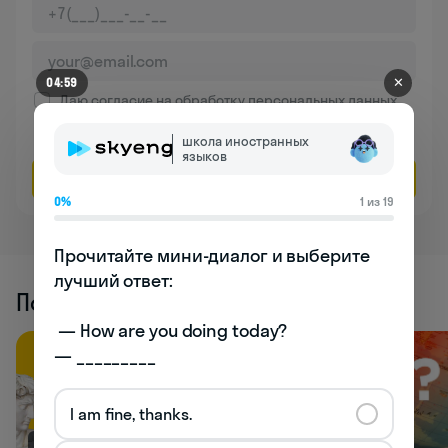
✕
04:59
Даю согласие на обработку
персональных данных
Соглашаюсь на
получение рекламы
школа иностранных
языков
Оставить заявку
0%
1 из 19
Прочитайте мини-диалог и выберите 
лучший ответ:

Похожие статьи
 — How are you doing today? 

— _________
I am fine, thanks.