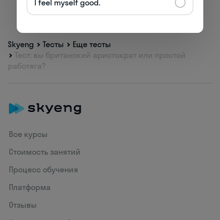
I feel myself good.
Skyeng
Тесты
Еще тесты
Тест: вы британский аристократ или простой
работяга?
Все курсы
Стоимость занятий
Процесс обучения
Платформа
Отзывы