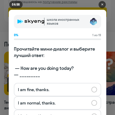
Соглашаюсь на
получение рекламы
✕
04:56
Оставить заявку
школа иностранных
языков
0%
1 из 19
Похожие статьи
Прочитайте мини-диалог и выберите 
лучший ответ:

 — How are you doing today? 

— _________
66.9K
33.1K
I am fine, thanks.
Тест: как хорошо вы знаете времена
Тест: в какой стр
I am normal, thanks.
английского языка?