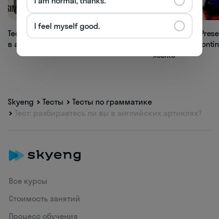
I am normal, thanks.
19.1K
17.7K
I feel myself good.
Тест по теме Present Simple
Тест по теме Prese
в английском языке
или Present Conti
языке
Skyeng
Тесты
Тесты по грамматике
Тест: разбираетесь ли вы в английских артиклях?
Все курсы
Стоимость занятий
Процесс обучения