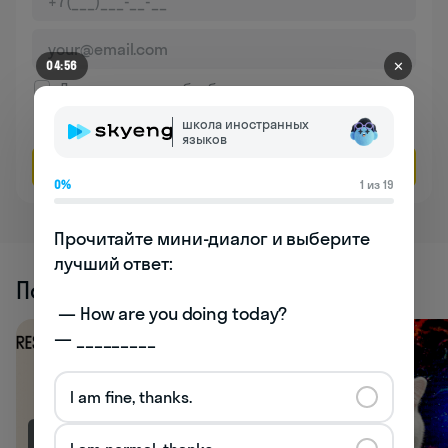
✕
04:56
Даю согласие на обработку
персональных данных
школа иностранных
Соглашаюсь на
получение рекламы
языков
Оставить заявку
0%
1 из 19
Прочитайте мини-диалог и выберите 
лучший ответ:

Похожие статьи
 — How are you doing today? 

— _________
I am fine, thanks.