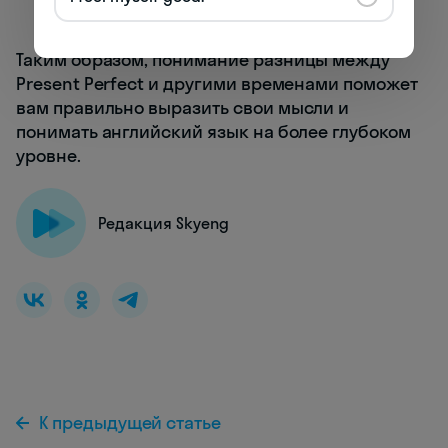
только что завершилось)
Таким образом, понимание разницы между
Present Perfect и другими временами поможет
вам правильно выразить свои мысли и
понимать английский язык на более глубоком
уровне.
Редакция Skyeng
К предыдущей статье