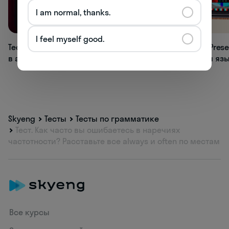
I am normal, thanks.
38.9K
19.1K
I feel myself good.
Тест: разбираетесь ли вы
Тест по теме Prese
в английских артиклях?
в английском яз
Skyeng
Тесты
Тесты по грамматике
Тест. Как часто вы ошибаетесь в наречиях
частотности? Расставьте все always и often по местам
Все курсы