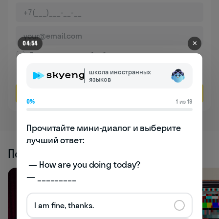
✕
04:54
Даю согласие на обработку
персональных данных
школа иностранных
Соглашаюсь на
получение рекламы
языков
Оставить заявку
0%
1 из 19
Прочитайте мини-диалог и выберите 
лучший ответ:

Похожие статьи
 — How are you doing today? 

— _________
I am fine, thanks.