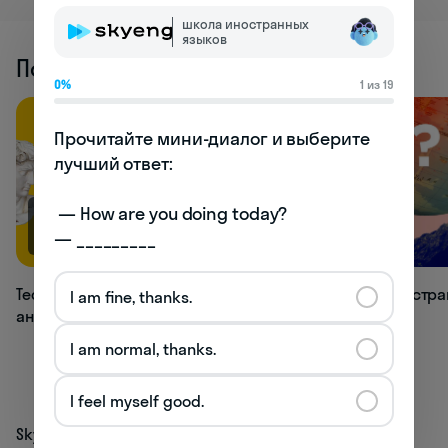
школа иностранных
языков
Похожие статьи
0%
1 из 19
Прочитайте мини-диалог и выберите 
лучший ответ:

 — How are you doing today? 

66.9K
33.1K
— _________
Тест: как хорошо вы знаете времена
Тест: в какой стр
I am fine, thanks.
английского языка?
I am normal, thanks.
I feel myself good.
Skyeng
Тесты
Еще тесты