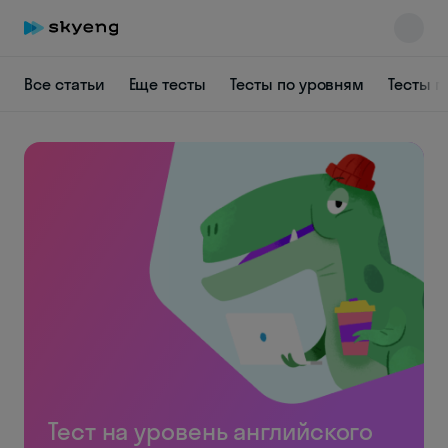
Все статьи
Еще тесты
Тесты по уровням
Тесты п
Тест на уровень английского