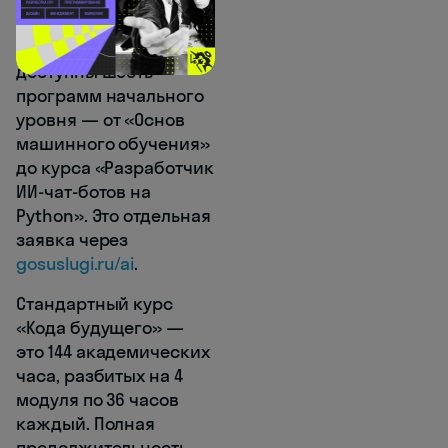
чем за четыре месяца.
Для записи в 2025 году
доступны шесть
программ начального
уровня — от «Основ
машинного обучения»
до курса «Разработчик
ИИ-чат-ботов на
Python». Это отдельная
заявка через
gosuslugi.ru/ai
.
Стандартный курс
«Кода будущего» —
это 144 академических
часа, разбитых на 4
модуля по 36 часов
каждый. Полная
продолжительность —