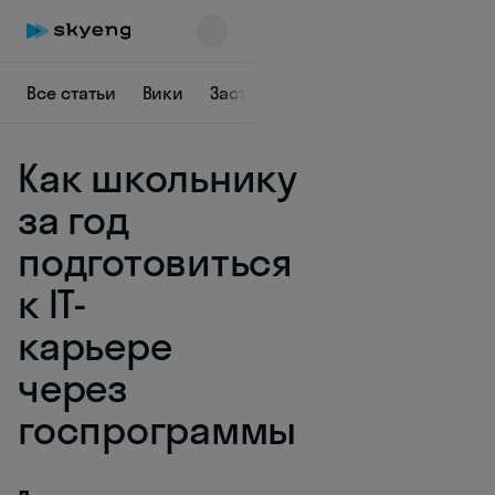
Все статьи
Вики
Заставить себя
Быть в курсе
Как школьнику
за год
подготовиться
к IT-
Skyeng Chat
online
карьере
через
госпрограммы