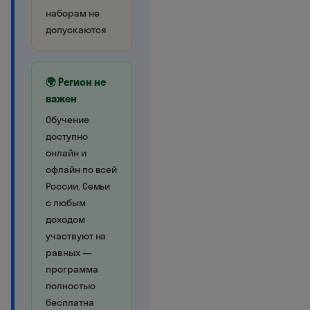
наборам не
допускаются
🌍 Регион не
важен
Обучение
доступно
онлайн и
офлайн по всей
России. Семьи
с любым
доходом
участвуют на
равных —
программа
полностью
бесплатна