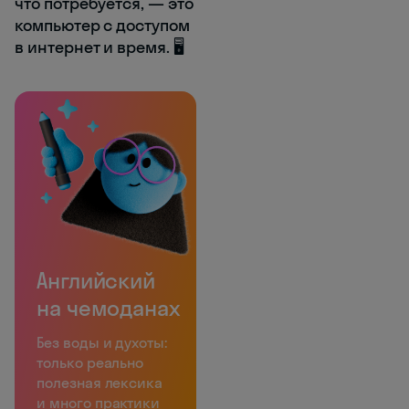
что потребуется, — это
компьютер с доступом
в интернет и время. 🖥️
Английский
на чемоданах
Без воды и духоты:
только реально
полезная лексика
и много практики