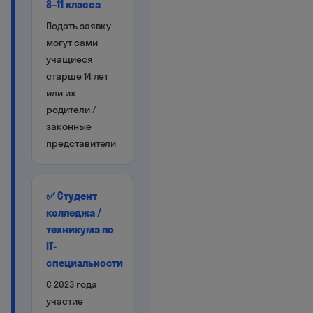
8–11 класса
Подать заявку
могут сами
учащиеся
старше 14 лет
или их
родители /
законные
представители
✅ Студент
колледжа /
техникума по
IT-
специальности
С 2023 года
участие