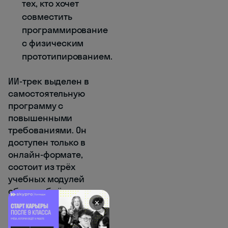
тех, кто хочет
совместить
программирование
с физическим
прототипированием.
ИИ-трек выделен в
самостоятельную
программу с
повышенными
требованиями. Он
доступен только в
онлайн-формате,
состоит из трёх
учебных модулей
общим объёмом не
менее 54 часов и
✕
рассчитан на
прохождение не более