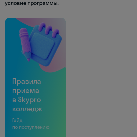
условие программы.
Правила
приема
в Skypro
колледж
Гайд
по поступлению