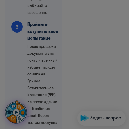
выбирайте
взвешенно.
Пройдите
3
вступительное
испытание
После проверки
документов на
почту и в личный
кабинет придёт
ссылка на
Единое
Вступительное
Испытание (ЕВИ).
На прохождение
— 5 рабочих
дней. Перед
Задать вопрос
тестом доступна