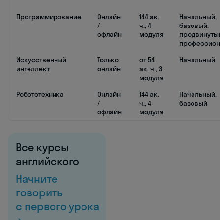
Программирование
Онлайн
144 ак.
Начальный,
/
ч., 4
базовый,
офлайн
модуля
продвинутый
профессион
Искусственный
Только
от 54
Начальный
интеллект
онлайн
ак. ч., 3
модуля
Робототехника
Онлайн
144 ак.
Начальный,
/
ч., 4
базовый
офлайн
модуля
Все курсы
английского
Начните
говорить
с первого урока
→