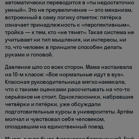
автоматически переводится в «ты недостаточно
умный». Это не преувеличение — это механизм,
встроенный в саму логику отметок: пятёрка
означает принадлежность к «перспективным»,
тройка — к тем, кто «не тянет». Такая система не
учитывает ни тип мышления, ни интересы, ни
то, что человек в принципе способен делать
руками и головой.
Давление шло со всех сторон. Мама настаивала
на 10-м классе: «Все нормальные идут в вуз».
Классная руководительница мягко намекала,
что с такими оценками рассчитывать на что-то
серьёзное не стоит. Одноклассники, набравшие
четвёрки и пятёрки, уже обсуждали
подготовительные курсы в университеты. Артём
молчал и чувствовал себя человеком,
опоздавшим на единственный поезд.
Мысль о вузе была физически болезненной. Ещё