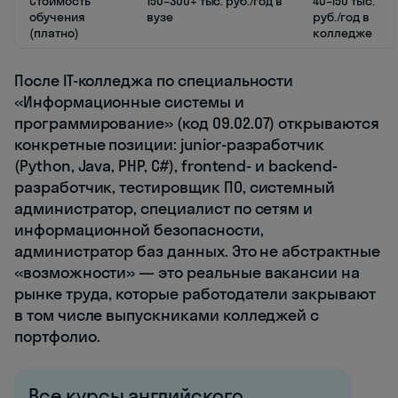
Стоимость
150–300+ тыс. руб./год в
40–150 тыс.
обучения
вузе
руб./год в
(платно)
колледже
После IT-колледжа по специальности
«Информационные системы и
программирование» (код 09.02.07) открываются
конкретные позиции: junior-разработчик
(Python, Java, PHP, C#), frontend- и backend-
разработчик, тестировщик ПО, системный
администратор, специалист по сетям и
информационной безопасности,
администратор баз данных. Это не абстрактные
«возможности» — это реальные вакансии на
рынке труда, которые работодатели закрывают
в том числе выпускниками колледжей с
портфолио.
Все курсы английского