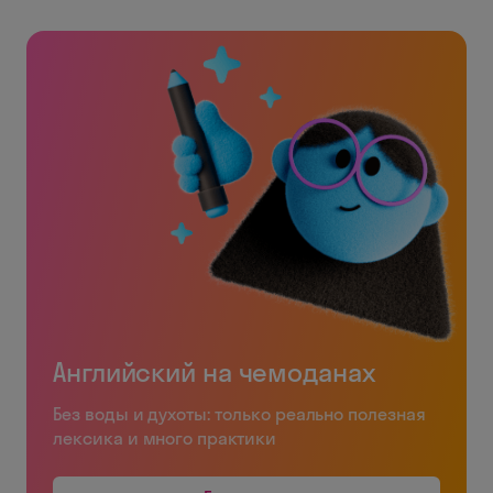
Английский на чемоданах
Без воды и духоты: только реально полезная
лексика и много практики