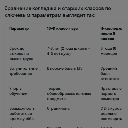
Сравнение колледжа и старших классов по
ключевым параметрам выглядит так:
Параметр
10–11 класс + вуз
IT-колледж
после 9
класса
Срок до
7–8 лет (2 года школы +
3 года 10
выхода на
4–5 лет вуза)
месяцев
рынок труда
Вступительные
Высокие баллы ЕГЭ
Средний
требования
балл
аттестата
Упор в
Теория,
Практика с
обучении
общеобразовательные
первого
предметы
семестра
Возможность
Ограничена
С 2–3 курса
работать во
реально
время учёбы
совмещать