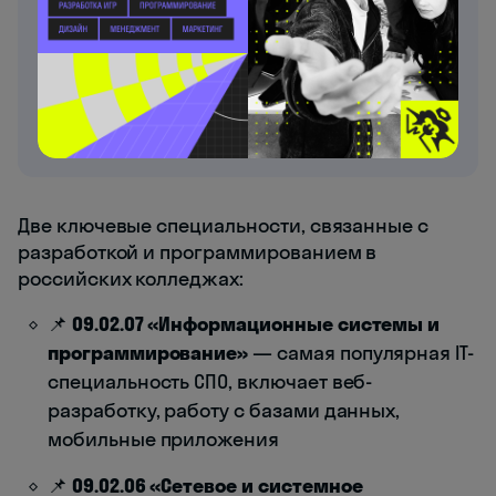
После выхода приказа о зачислении —
предоставьте оригинал аттестата. Обучение
начинается 1 сентября. Срок на базе 9 классов —
3 года 10 месяцев.
Две ключевые специальности, связанные с
разработкой и программированием в
российских колледжах:
📌
09.02.07 «Информационные системы и
программирование»
— самая популярная IT-
специальность СПО, включает веб-
разработку, работу с базами данных,
мобильные приложения
📌
09.02.06 «Сетевое и системное