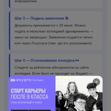
информатике.
Шаг 3 — Подача заявления 📝
Документы принимаются с 20 июня. Можно
подать в несколько колледжей одновременно —
закон не запрещает. Заявление подаётся лично
или через Госуслуги (там, где это реализовано).
Шаг 4 — Отслеживание конкурса 👀
Следите за рейтингом абитуриентов на сайте
колледжа. Если балл не проходит на бюджет —
оцените платные места: от 40 до 150 тыс. руб./
✕
год. Часто это дешевле одного репетитора по ЕГЭ
за год.
Шаг 5 — Зачисление ✅