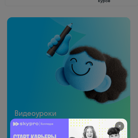
курсе
Видеоуроки
по произношению
✕
с носителями!