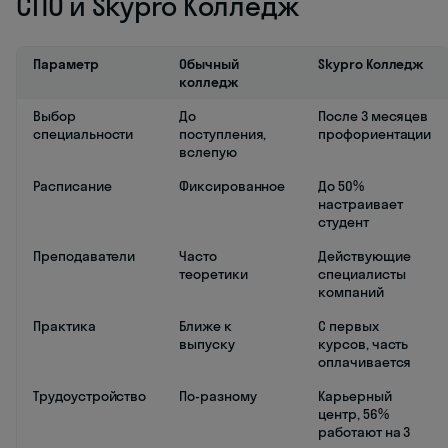
СПО и Skypro Колледж
Параметр
Обычный
Skypro Колледж
колледж
Выбор
До
После 3 месяцев
специальности
поступления,
профориентации
вслепую
Расписание
Фиксированное
До 50%
настраивает
студент
Преподаватели
Часто
Действующие
теоретики
специалисты
компаний
Практика
Ближе к
С первых
выпуску
курсов, часть
оплачивается
Трудоустройство
По-разному
Карьерный
центр, 56%
работают на 3