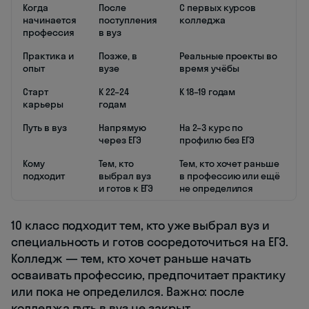
Когда
После
С первых курсов
начинается
поступления
колледжа
профессия
в вуз
Практика и
Позже, в
Реальные проекты во
опыт
вузе
время учёбы
Старт
К 22–24
К 18–19 годам
карьеры
годам
Путь в вуз
Напрямую
На 2–3 курс по
через ЕГЭ
профилю без ЕГЭ
Кому
Тем, кто
Тем, кто хочет раньше
подходит
выбрал вуз
в профессию или ещё
и готов к ЕГЭ
не определился
10 класс подходит тем, кто уже выбрал вуз и
специальность и готов сосредоточиться на ЕГЭ.
Колледж — тем, кто хочет раньше начать
осваивать профессию, предпочитает практику
или пока не определился. Важно: после
колледжа путь в вуз не закрыт.