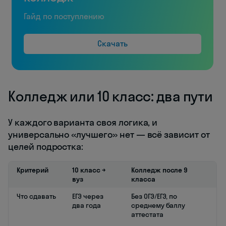
Гайд по поступлению
Скачать
Колледж или 10 класс: два пути
У каждого варианта своя логика, и
универсально «лучшего» нет — всё зависит от
целей подростка:
Критерий
10 класс →
Колледж после 9
вуз
класса
Что сдавать
ЕГЭ через
Без ОГЭ/ЕГЭ, по
два года
среднему баллу
аттестата