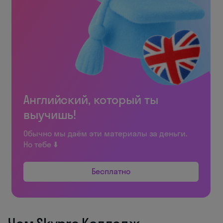
Английский, который ты
выучишь!
Обычно мы даём эти материалы за деньги.
Но тебе ⬇️
Бесплатно