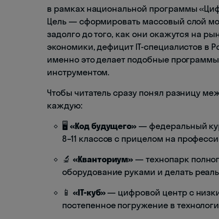
в рамках национальной программы «Циф
Цель — сформировать массовый слой м
задолго до того, как они окажутся на р
экономики, дефицит IT-специалистов в Р
именно это делает подобные программы
инструментом.
Чтобы читатель сразу понял разницу ме
каждую:
🖥️
«Код будущего»
— федеральный ку
8–11 классов с прицелом на профессию
🔬
«Кванториум»
— технопарк полного
оборудование руками и делать реаль
📱
«IT-куб»
— цифровой центр с низки
постепенное погружение в технологи