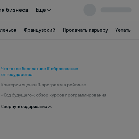
ля бизнеса
Еще
влечься
Французский
Прокачать карьеру
Уехать
Что такое бесплатное IT-образование
от государства
Критерии оценки IT-программ в рейтинге
«Код будущего»: обзор курсов программирования
Свернуть содержание