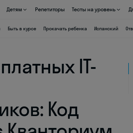
Детям
Репетиторы
Тесты на уровень
Д
я
Быть в курсе
Прокачать ребенка
Испанский
От
платных IT-
иков: Код
s Кванториум