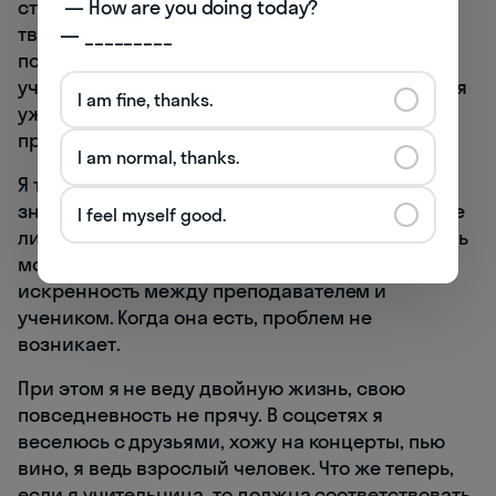
 — How are you doing today? 

стоит. Но у меня есть довольно популярный
твиттер — несколько десятков тысяч
— _________
подписчиков. Он, конечно, совсем не
учительский, а дерзкий и забавный, и вот там я
I am fine, thanks.
уже стараюсь разграничивать свою
преподавательскую жизнь и шутки.
I am normal, thanks.
Я также знаю, что старшеклассники 16-18 лет
знают о моем микроблоге. Но они уважают мое
I feel myself good.
личное пространство и не обсуждают эту часть
моей жизни вслух. Залог этого уважения —
искренность между преподавателем и
учеником. Когда она есть, проблем не
возникает.
При этом я не веду двойную жизнь, свою
повседневность не прячу. В соцсетях я
веселюсь с друзьями, хожу на концерты, пью
вино, я ведь взрослый человек. Что же теперь,
если я учительница, то должна соответствовать