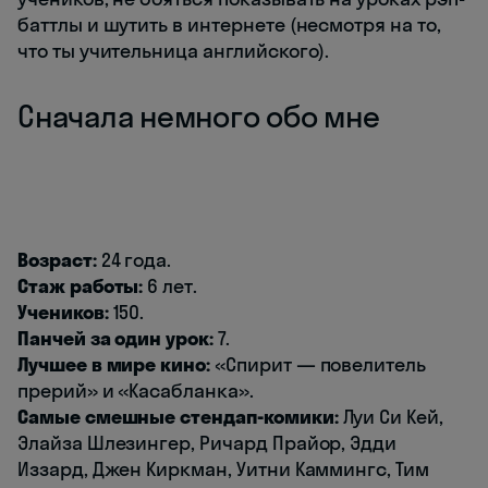
баттлы и шутить в интернете (несмотря на то,
что ты учительница английского).
Сначала немного обо мне
Возраст:
24 года.
Стаж работы:
6 лет.
Учеников:
150.
Панчей за один урок:
7.
Лучшее в мире кино:
«Спирит — повелитель
прерий» и «Касабланка».
Самые смешные стендап-комики:
Луи Си Кей,
Элайза Шлезингер, Ричард Прайор, Эдди
Иззард, Джен Киркман, Уитни Каммингс, Тим