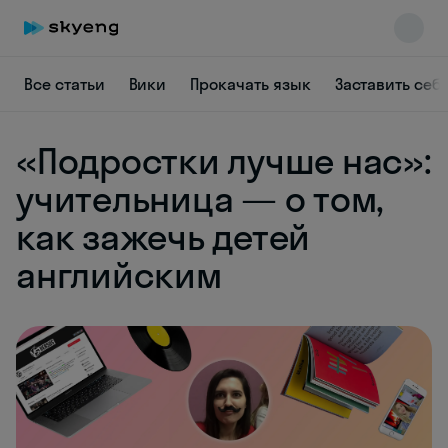
Все статьи
Вики
Прокачать язык
Заставить себ
«Подростки лучше нас»:
учительница — о том,
как зажечь детей
английским
Skyeng Chat
online