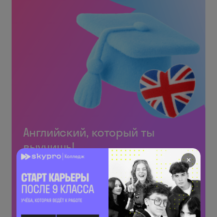
Английский, который ты
выучишь!
✕
Обычно мы даём эти материалы за деньги.
Но тебе ⬇️
Бесплатно