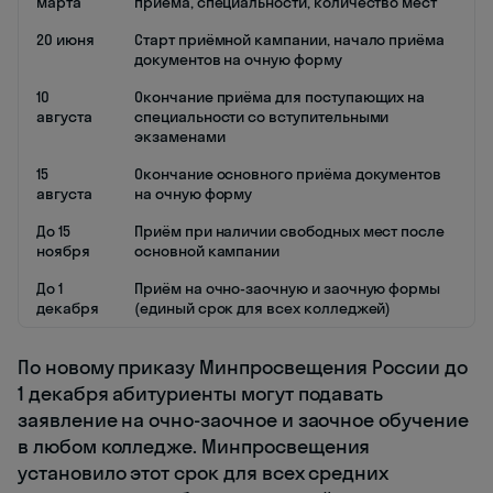
марта
приёма, специальности, количество мест
20 июня
Старт приёмной кампании, начало приёма
документов на очную форму
10
Окончание приёма для поступающих на
августа
специальности со вступительными
экзаменами
15
Окончание основного приёма документов
августа
на очную форму
До 15
Приём при наличии свободных мест после
ноября
основной кампании
До 1
Приём на очно-заочную и заочную формы
декабря
(единый срок для всех колледжей)
По новому приказу Минпросвещения России до
1 декабря абитуриенты могут подавать
заявление на очно-заочное и заочное обучение
в любом колледже. Минпросвещения
установило этот срок для всех средних