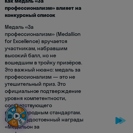
Как медаль «За
профессионализм» влияет на
конкурсный список
Медаль «За
профессионализм» (Medallion
for Excellence) вручается
участникам, набравшим
высокий балл, но не
вошедшим в тройку призёров.
Это важный нюанс: медаль за
профессионализм — это не
утешительный приз. Это
официальное подтверждение
уровня компетентности,
соответствующего
международным стандартам.
Студент, удостоенный награды
«Медальон за