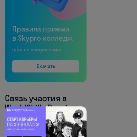
Правила приема
в Skypro колледж
Гайд по поступлению
Скачать
Связь участия в
WorldSkills Russia с
✕
поступлением в
колледж