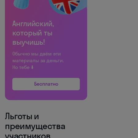
Английский,
который ты
выучишь!
Обычно мы даём эти
материалы за деньги.
Но тебе ⬇️
Бесплатно
Льготы и
преимущества
участников