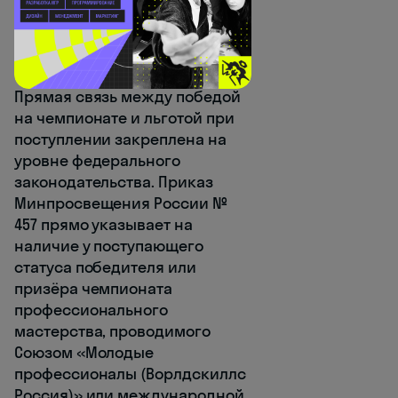
Как достижения на
чемпионате учитываются
приёмными комиссиями СПО
Прямая связь между победой
на чемпионате и льготой при
поступлении закреплена на
уровне федерального
законодательства. Приказ
Минпросвещения России №
457 прямо указывает на
наличие у поступающего
статуса победителя или
призёра чемпионата
профессионального
мастерства, проводимого
Союзом «Молодые
профессионалы (Ворлдскиллс
Россия)» или международной