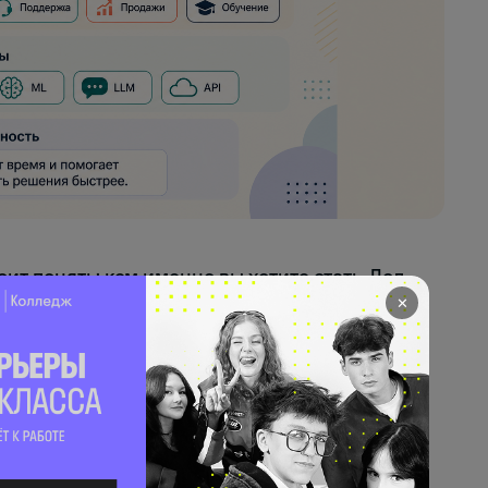
ит понять: кем именно вы хотите стать. Под
рываются совершенно разные профессии с
✕
овнем погружения в математику.
ения и Data Scientist в реальной работе
ному интеллекту, который создаёт и обучает
альные продукты и системы. Его основная
ли работать с большими массивами данных и