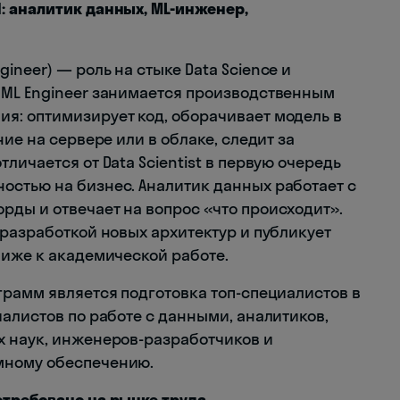
: аналитик данных, ML-инженер,
neer) — роль на стыке Data Science и
 ML Engineer занимается производственным
я: оптимизирует код, оборачивает модель в
ие на сервере или в облаке, следит за
личается от Data Scientist в первую очередь
стью на бизнес. Аналитик данных работает с
ды и отвечает на вопрос «что происходит».
 разработкой новых архитектур и публикует
лиже к академической работе.
грамм является подготовка топ-специалистов в
алистов по работе с данными, аналитиков,
х наук, инженеров-разработчиков и
мному обеспечению.
стребовано на рынке труда