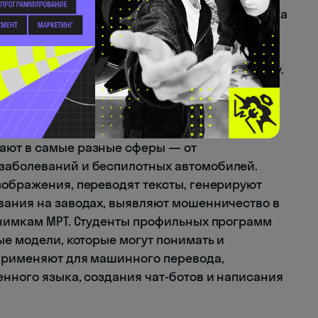
стоянного контроля со стороны человека. Data
лист, который соединяет в себе аналитика и
ля предсказания и выявления скрытых
ование, статистику и предметную экспертизу.
: от распознавания речи до генеративных
ают в самые разные сферы — от
заболеваний и беспилотных автомобилей.
зображения, переводят тексты, генерируют
вания на заводах, выявляют мошенничество в
снимкам МРТ. Студенты профильных программ
ые модели, которые могут понимать и
 применяют для машинного перевода,
енного языка, создания чат-ботов и написания