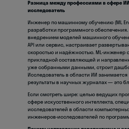
Разница между профессиями в сфере ИИ
исследователь
Инженер по машинному обучению (ML Engi
разработки программного обеспечения.
внедрением моделей машинного обучени
API или сервис, настраивает развертыван
скоростью и надёжностью. ML-инженер от
прикладной составляющей и направленно
уже собранными данными, строит дашбор
Исследователь в области ИИ занимается
результаты в научных журналах — это б
Если смотреть шире: целью ведущих про
сфере искусственного интеллекта, специ
исследователей в области компьютерны
инженеров-исследователей по програм
Почему направление перспективно и во