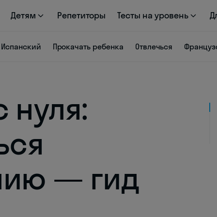
Детям
Репетиторы
Тесты на уровень
Д
Испанский
Прокачать ребенка
Отвлечься
Француз
 нуля:
ься
нию — гид