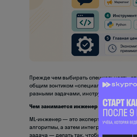
Прежде чем выбирать специальность, сто
общим зонтиком «специалист по ИИ» ск
разными задачами, инструментами и ур
Чем занимается инженер машинного обуч
ML-инженер — это эксперт по искусствен
алгоритмы, а затем интегрирует их в ре
задача — делать так, чтобы модели уме