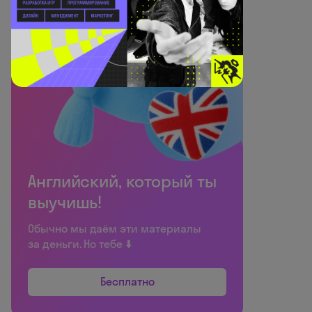
Английский, который ты
выучишь!
Обычно мы даём эти материалы
за деньги. Но тебе ⬇️
Бесплатно