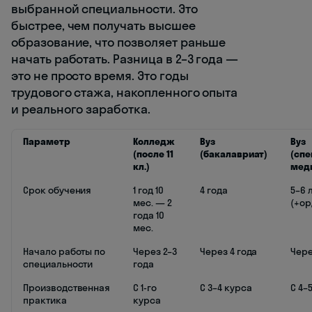
выбранной специальности. Это
быстрее, чем получать высшее
образование, что позволяет раньше
начать работать. Разница в 2–3 года —
это не просто время. Это годы
трудового стажа, накопленного опыта
и реального заработка.
Параметр
Колледж
Вуз
Вуз
(после 11
(бакалавриат)
(спе
кл.)
мед
Срок обучения
1 год 10
4 года
5–6 
мес. — 2
(+ор
года 10
мес.
Начало работы по
Через 2–3
Через 4 года
Чере
специальности
года
Производственная
С 1-го
С 3–4 курса
С 4–
практика
курса