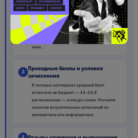
IT-специальности и учебный план
2
Изучите ФГОС по интересующей
специальности. Сравните с тем, что
публикует колледж. Устаревшие
технологии в программе — тревожный
знак.
Проходные баллы и условия
3
зачисления
В топовых колледжах средний балл
аттестата на бюджет — 4,5–4,8. В
региональных — конкурс ниже. Уточните
наличие вступительных испытаний по
математике или информатике.
Отзывы студентов и выпускников
4