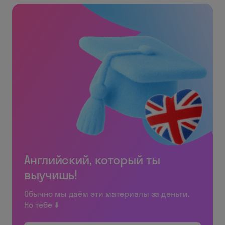
Английский, который ты
выучишь!
Обычно мы даём эти материалы за деньги.
Но тебе ⬇️