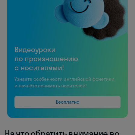
Видеоуроки
по произношению
с носителями!
Узнаете особенности английской фонетики
и начнёте понимать носителей!
Бесплатно
На что обратить внимание во