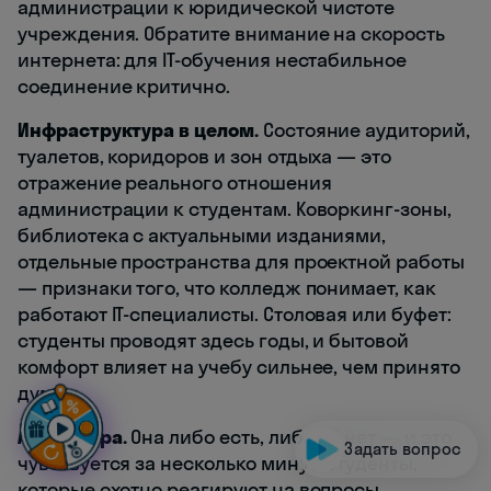
администрации к юридической чистоте
учреждения. Обратите внимание на скорость
интернета: для IT-обучения нестабильное
соединение критично.
Инфраструктура в целом.
Состояние аудиторий,
туалетов, коридоров и зон отдыха — это
отражение реального отношения
администрации к студентам. Коворкинг-зоны,
библиотека с актуальными изданиями,
отдельные пространства для проектной работы
— признаки того, что колледж понимает, как
работают IT-специалисты. Столовая или буфет:
студенты проводят здесь годы, и бытовой
комфорт влияет на учебу сильнее, чем принято
думать.
Атмосфера.
Она либо есть, либо её нет — и это
Задать вопрос
чувствуется за несколько минут. Студенты,
которые охотно реагируют на вопросы