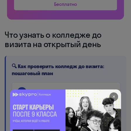
Бесплатно
Что узнать о колледже до
визита на открытый день
🔍 Как проверить колледж до визита:
пошаговый план
Лицензия и аккредитация
1
✕
Проверьте на сайте Рособрнадзора по ИНН
или названию. Без аккредитации диплом не
признают ни работодатели, ни вузы.