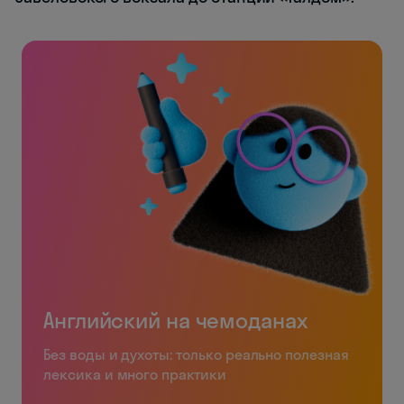
Английский на чемоданах
Без воды и духоты: только реально полезная
лексика и много практики