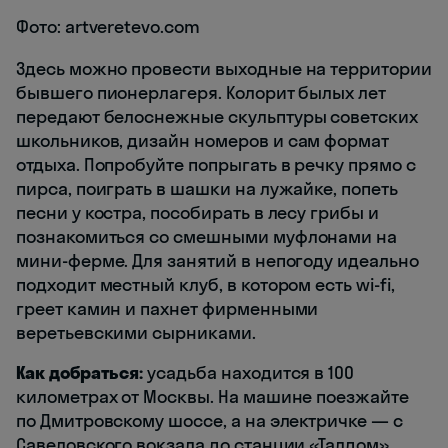
Фото: artveretevo.com
Здесь можно провести выходные на территории
бывшего пионерлагеря. Колорит былых лет
передают белоснежные скульптуры советских
школьников, дизайн номеров и сам формат
отдыха. Попробуйте попрыгать в речку прямо с
пирса, поиграть в шашки на лужайке, попеть
песни у костра, пособирать в лесу грибы и
познакомиться со смешными муфлонами на
мини-ферме. Для занятий в непогоду идеально
подходит местный клуб, в котором есть wi-fi,
греет камин и пахнет фирменными
веретьевскими сырниками.
Как добраться:
усадьба находится в 100
километрах от Москвы. На машине поезжайте
по Дмитровскому шоссе, а на электричке — с
Савеловского вокзала до станции «Талдом».