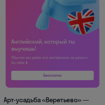
Английский, который ты
выучишь!
Обычно мы даём эти материалы за деньги.
Но тебе ⬇️
Бесплатно
Арт-усадьба «Веретьево» —