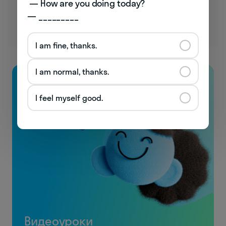
 — How are you doing today? 

два года.
— _________
I am fine, thanks.
I am normal, thanks.
I feel myself good.
Видеоуроки