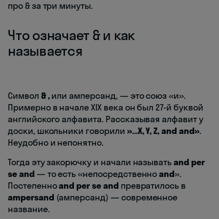
про & за три минуты.
Что означает & и как
называется
Символ
& ,
или амперсанд, — это союз «и».
Примерно в начале XIX века он был 27-й буквой
английского алфавита. Рассказывая алфавит у
доски, школьники говорили
»…X, Y, Z, and and»
.
Неудобно и непонятно.
Тогда эту закорючку и начали называть
and per
se and
— то есть «непосредственно
and
».
Постепенно
and per se and
превратилось в
ampersand
(амперсанд) — современное
название.