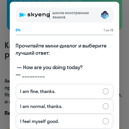
школа иностранных
Бесплатно
языков
0%
1 из 19
Как написать амперсанд от
Прочитайте мини-диалог и выберите 
руки
лучший ответ:

 — How are you doing today? 

— _________
Амперсанд отлично смотрится на открытках,
пригласительных и ярлычках для подарков —
I am fine, thanks.
Новый год уже не за горами. Немного практики,
и вы наловчитесь писать красивые
&
от руки.
I am normal, thanks.
Печатный
I feel myself good.