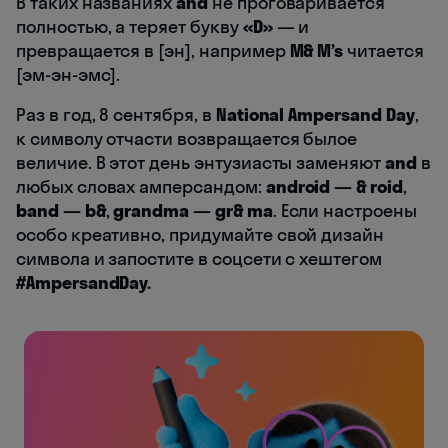
В таких названиях
and
не проговаривается
полностью, а теряет букву
«D»
— и
превращается в [эн], например
M& M’s
читается
[эм-эн-эмс].
Раз в год, 8 сентября, в
National Ampersand Day
,
к символу отчасти возвращается былое
величие. В этот день энтузиасты заменяют
and
в
любых словах амперсандом:
android — & roid
,
band — b&
,
grandma — gr& ma
. Если настроены
особо креативно, придумайте свой дизайн
символа и запостите в соцсети с хештегом
#AmpersandDay.