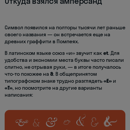
Откуда взялся амперсанд
Символ появился на полторы тысячи лет раньше
своего названия — он встречается еще на
древних граффити в Помпеях.
В латинском языке союз «и» звучит как
et
. Для
удобства и экономии места буквы часто писали
слитно, не отрывая руки, — в итоге получалось
что-то похожее на
&
. В общепринятом
типографском знаке трудно разглядеть
«E»
и
«T»
, но
посмотрите на другие варианты
написания: