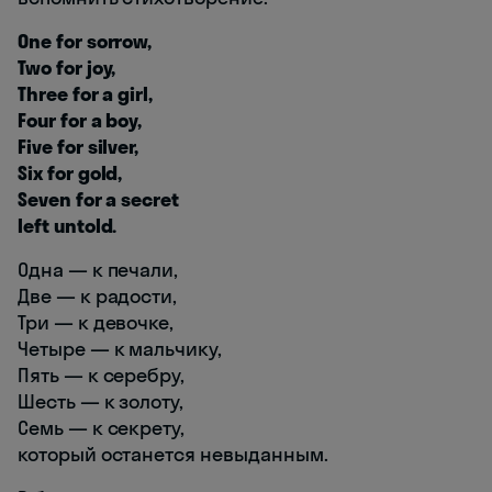
One for sorrow,
Two for joy,
Three for a girl,
Four for a boy,
Five for silver,
Six for gold,
Seven for a secret
left untold.
Одна — к печали,
Две — к радости,
Три — к девочке,
Четыре — к мальчику,
Пять — к серебру,
Шесть — к золоту,
Семь — к секрету,
который останется невыданным.