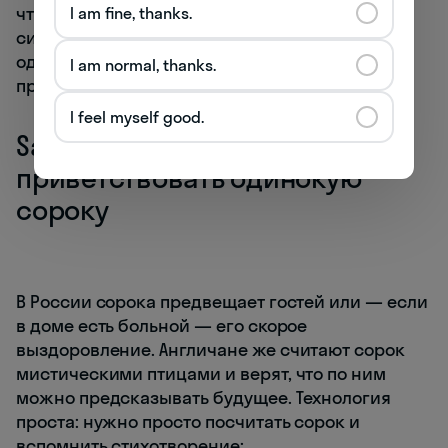
что-то новое, что-то, взятое взаймы, что-то
I am fine, thanks.
синее, и монетка в башмаке») — так должна
одеваться невеста, чтобы семейная жизнь
I am normal, thanks.
приносила ей только радость.
I feel myself good.
Salute a lone magpie —
приветствовать одинокую
сороку
В России сорока предвещает гостей или — если
в доме есть больной — его скорое
выздоровление. Англичане же считают сорок
мистическими птицами и верят, что по ним
можно предсказывать будущее. Технология
проста: нужно просто посчитать сорок и
вспомнить стихотворение: