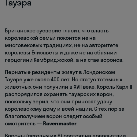
Тауэра
Британское суеверие гласит, что власть
королевской семьи покоится не на
многовековых традициях, не на авторитете
королевы Елизаветы и даже не на обаянии
герцогини Кембриджской, а на стае воронов.
Пернатые резиденты живут в Лондонском
Тауэре уже около 400 лет. Но статус тотемных
животных они получили в XVII веке. Король Карл II
распорядился охранять тауэрских ворон,
поскольку верил, что они приносят удачу
королевскому дому и всей нации. С тех пор за
благополучием ворон следит особый
смотритель —
Ravenmaster
.
Вороны (сегодня их 9) состоят на довольствии