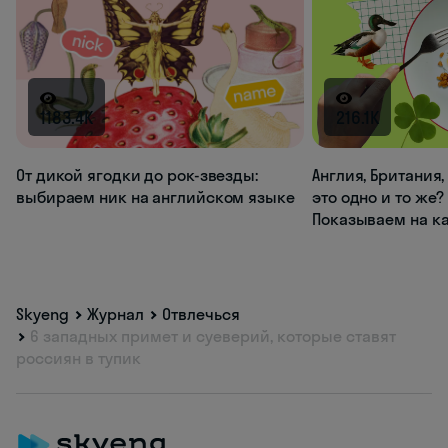
1183.4K
216.1K
От дикой ягодки до рок-звезды:
Англия, Британия
выбираем ник на английском языке
это одно и то же?
Показываем на к
Skyeng
Журнал
Отвлечься
6 западных примет и суеверий, которые ставят
россиян в тупик