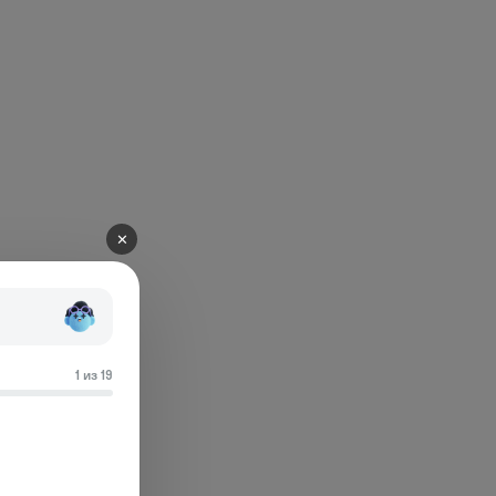
✕
1 из 19