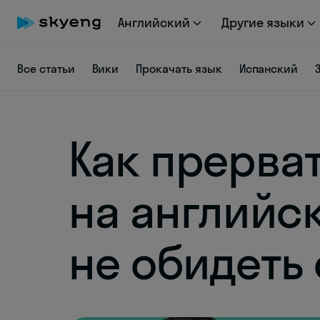
Английский
Другие языки
Все статьи
Вики
Прокачать язык
Испанский
Как прерва
на английс
не обидеть