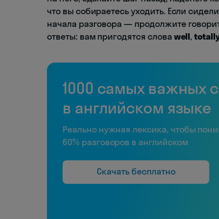
что вы собираетесь уходить. Если сидел
начала разговора — продолжите говорить
ответы: вам пригодятся слова
well
,
totall
1000 самых важных 
в английском языке
Реально нужная лексика, чтобы пон
60% разговоров в английском
Скачать бесплатно