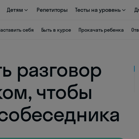
Детям
Репетиторы
Тесты на уровень
Д
Заставить себя
Быть в курсе
Прокачать ребенка
От
ть разговор
ком, чтобы
 собеседника