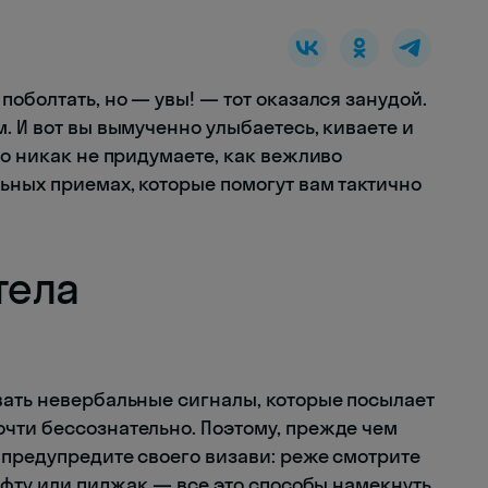
поболтать, но — увы! — тот оказался занудой.
. И вот вы вымученно улыбаетесь, киваете и
то никак не придумаете, как вежливо
ьных приемах, которые помогут вам тактично
тела
вать невербальные сигналы, которые посылает
чти бессознательно. Поэтому, прежде чем
 предупредите своего визави: реже смотрите
кофту или пиджак — все это способы намекнуть,