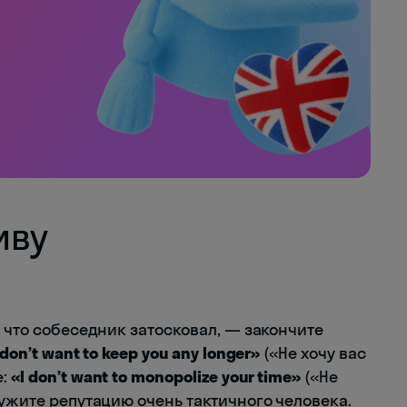
иву
, что собеседник затосковал, — закончите
 don’t want to keep you any longer»
(«Не хочу вас
е:
«I don’t want to monopolize your time»
(«Не
лужите репутацию очень тактичного человека.