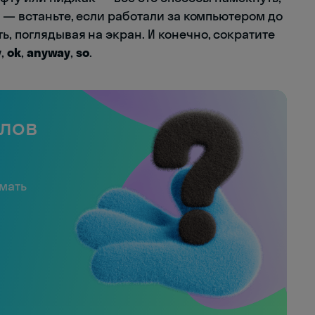
и — встаньте, если работали за компьютером до
, поглядывая на экран. И конечно, сократите
y
,
ok
,
anyway
,
so
.
слов
имать